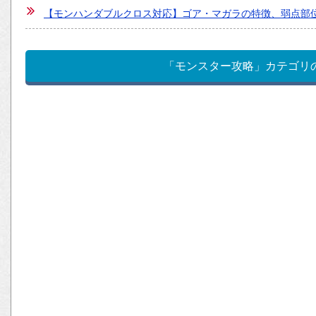
【モンハンダブルクロス対応】ゴア・マガラの特徴、弱点部位
「モンスター攻略」カテゴリ