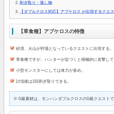
剥ぎ取り・落し物
【ダブルクロス対応】アプケロス が出現するクエ
【草食種】アプケロスの特徴
砂漠、火山が狩場となっているクエストに出現する。
草食種ですが、ハンターが近づくと積極的に攻撃して
小型モンスターにしては体力が多め。
討伐後は2回剥ぎ取りできる。
※ G級素材は、モンハンダブルクロスのG級クエスト