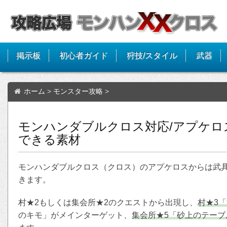
掲示板
初心者ガイド
狩技/スタイル
武器
ホーム
>
モンスター攻略
>
モンハンダブルクロス対応/アプケロ
できる素材
モンハンダブルクロス（クロス）のアプケロスからは武
きます。
村★2もしくは集会所★2のクエストから出現し、
村★3
のキモ」がメインターゲット、
集会所★5「砂上のテーブ