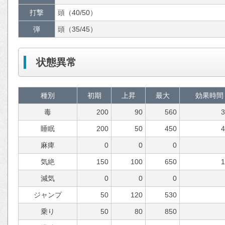
打撃
頭（40/50）
弾
頭（35/45）
状態異常
種別
初期
上昇
最大
効果時間
毒
200
90
560
睡眠
200
50
450
麻痺
0
0
0
気絶
150
100
650
減気
0
0
0
ジャンプ
50
120
530
乗り
50
80
850