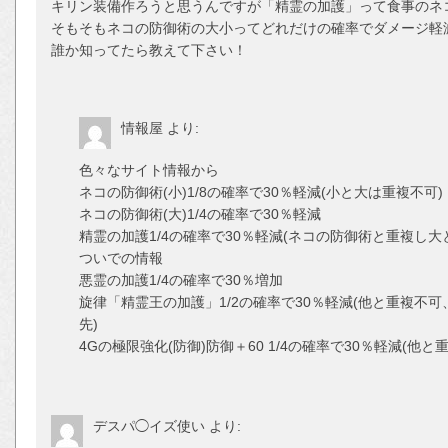
キリン装備作ろうと思うんですが「精霊の加護」って食事のネ
そもそもネコの防御術の大小ってどれだけの確率でダメージ軽
誰か知ってたら教えて下さい！
情報屋
より:
色々なサイト情報から
ネコの防御術(小)1/8の確率で30％軽減(小と大は重複不可)
ネコの防御術(大)1/4の確率で30％軽減
精霊の加護1/4の確率で30％軽減(ネコの防御術と重複し大との
ついでの情報
悪霊の加護1/4の確率で30％増加
旋律「精霊王の加護」1/2の確率で30％軽減(他と重複不
先)
4Gの極限強化(防御)防御＋60 1/4の確率で30％軽減(他と
デスパ◯イズ使い
より: