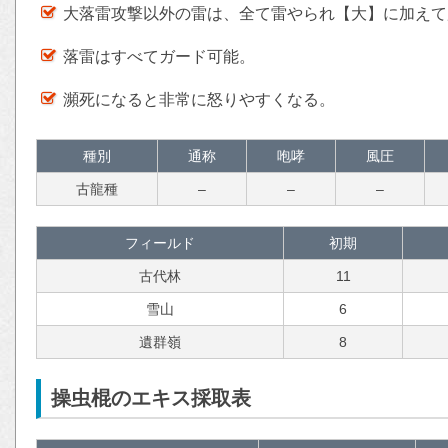
大落雷攻撃以外の雷は、全て雷やられ【大】に加えて
落雷はすべてガード可能。
瀕死になると非常に怒りやすくなる。
種別
通称
咆哮
風圧
古龍種
–
–
–
フィールド
初期
古代林
11
雪山
6
遺群嶺
8
操虫棍のエキス採取表