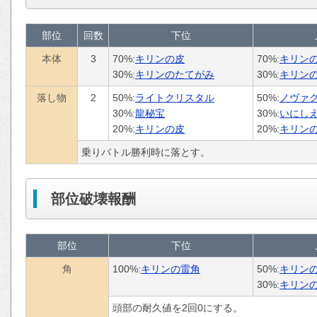
部位
回数
下位
本体
3
70%:
キリンの皮
70%:
キリン
30%:
キリンのたてがみ
30%:
キリン
落し物
2
50%:
ライトクリスタル
50%:
ノヴァ
30%:
龍秘宝
30%:
いにし
20%:
キリンの皮
20%:
キリン
乗りバトル勝利時に落とす。
部位破壊報酬
部位
下位
角
100%:
キリンの雷角
50%:
キリン
30%:
キリン
頭部の耐久値を2回0にする。