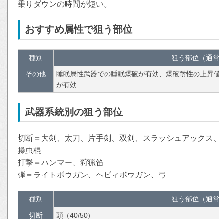
乗りダウンの時間が短い。
おすすめ属性で狙う部位
種別
狙う部位（通常
その他
睡眠属性武器での睡眠爆破が有効、爆破耐性の上昇値
が有効
武器系統別の狙う部位
切断＝大剣、太刀、片手剣、双剣、スラッシュアックス
操虫棍
打撃＝ハンマー、狩猟笛
弾＝ライトボウガン、ヘビィボウガン、弓
種別
狙う部位（通常
切断
頭（40/50）