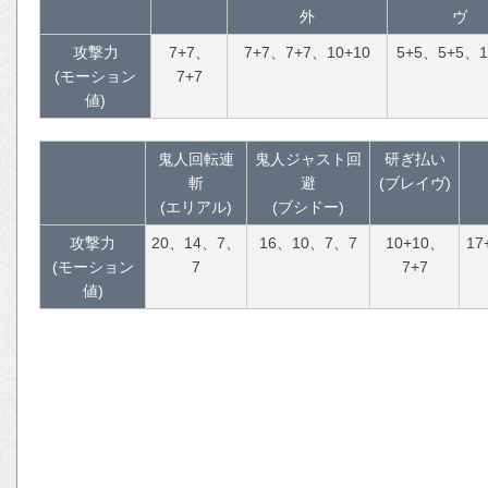
外
ヴ
攻撃力
7+7、
7+7、7+7、10+10
5+5、5+5、1
(モーション
7+7
値)
鬼人回転連
鬼人ジャスト回
研ぎ払い
斬
避
(ブレイヴ)
(エリアル)
(ブシドー)
攻撃力
20、14、7、
16、10、7、7
10+10、
17
(モーション
7
7+7
値)