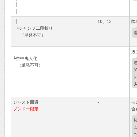
││
││
││
10、13
踏
│└ジャンプ二段斬り
│ （単発不可）
│
│
-
抜
└空中鬼人化
（単発不可）
ジャスト回避
-
モ
ブシドー限定
合