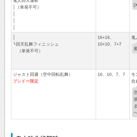
鬼人回天連斬
│（単発不可）
│
│
│
│
16+16、
鬼
└回天乱舞フィニッシュ
10+10、7+7
（単発不可）
ジャスト回避（空中回転乱舞）
16、10、7、7
モ
ブシドー限定
合