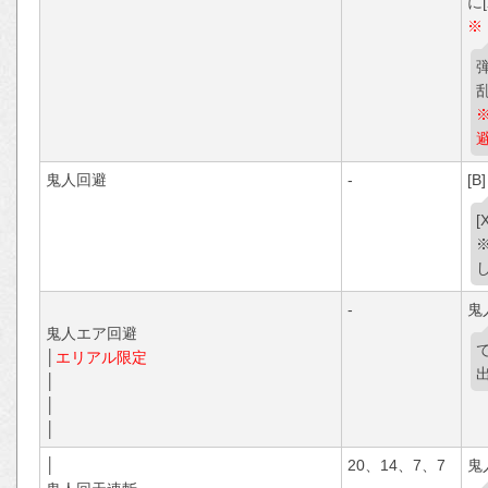
に[
※
避
鬼人回避
-
[B]
-
鬼
鬼人エア回避
│
エリアル限定
│
│
│
│
20、14、7、7
鬼