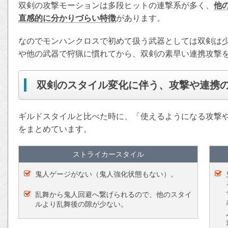
双剣の攻撃モーションは多段ヒットの連撃系が多く、
他
直感的に分かりづらい特徴
があります。
なのでモンハンクロスで初めて扱う武器としては双剣は
や他の武器で狩猟に慣れてから、双剣の素早い連携攻撃
双剣のスタイル変化に伴う、攻撃や連携
ギルドスタイルと比べた時に、「使えるようになる攻撃
をまとめています。
ストライカースタイル
鬼人ゲージがない（鬼人強化状態もない）。
乱舞から鬼人回避へ繋げられるので、他のスタイ
ルより乱舞後の隙が少ない。