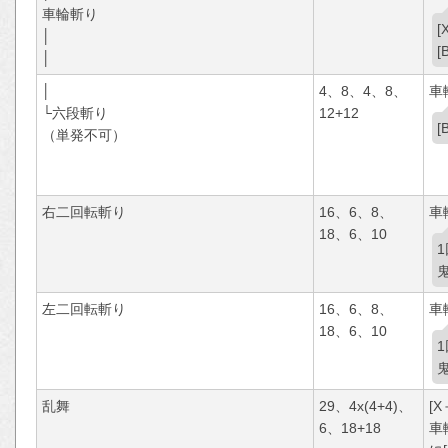
車輪斬り
│
│
│
4、8、4、8、
車
└六段斬り
12+12
（単発不可）
右二回転斬り
16、6、8、
車
18、6、10
1
左二回転斬り
16、6、8、
車
18、6、10
1
乱舞
29、4x(4+4)、
[X
6、18+18
車