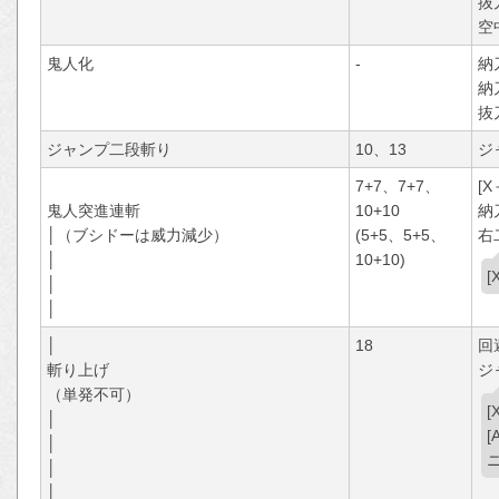
抜
空
鬼人化
-
納
納
抜
ジャンプ二段斬り
10、13
ジ
7+7、7+7、
[X
鬼人突進連斬
10+10
納
│（ブシドーは威力減少）
(5+5、5+5、
右
│
10+10)
│
│
│
18
回
斬り上げ
ジ
（単発不可）
│
│
│
│