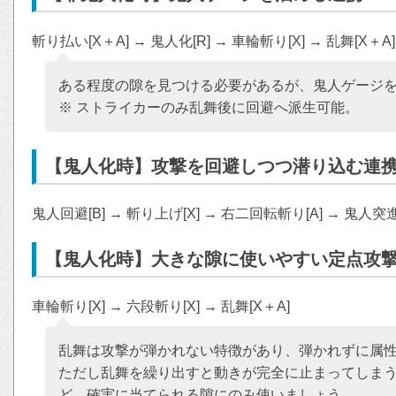
斬り払い[X＋A] → 鬼人化[R] → 車輪斬り[X] → 乱舞[X＋A] →
ある程度の隙を見つける必要があるが、鬼人ゲージ
※ ストライカーのみ乱舞後に回避へ派生可能。
【鬼人化時】攻撃を回避しつつ潜り込む連
鬼人回避[B] → 斬り上げ[X] → 右二回転斬り[A] → 鬼
【鬼人化時】大きな隙に使いやすい定点攻
車輪斬り[X] → 六段斬り[X] → 乱舞[X＋A]
乱舞は攻撃が弾かれない特徴があり、弾かれずに属
ただし乱舞を繰り出すと動きが完全に止まってしま
ど、確実に当てられる隙にのみ使いましょう。