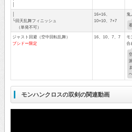
│
│
16+16、
鬼
└回天乱舞フィニッシュ
10+10、7+7
（単発不可）
ジャスト回避（空中回転乱舞）
16、10、7、7
モ
ブシドー限定
合
モンハンクロスの双剣の関連動画