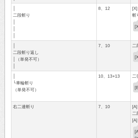
│
8、12
[X]
二段斬り
斬
│
│
│
│
7、10
二
二段斬り返し
│（単発不可）
│
│
10、13+13
二
└車輪斬り
（単発不可）
右二連斬り
7、10
[A]
二
[A]