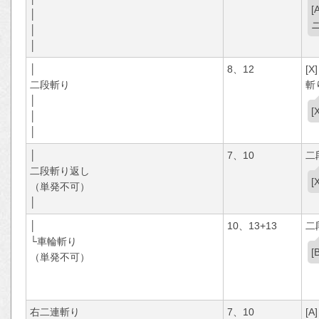
│
│
│
│
8、12
[X]
二段斬り
斬
│
│
│
│
7、10
二
二段斬り返し
（単発不可）
│
│
10、13+13
二
└車輪斬り
[
（単発不可）
右二連斬り
7、10
[A]