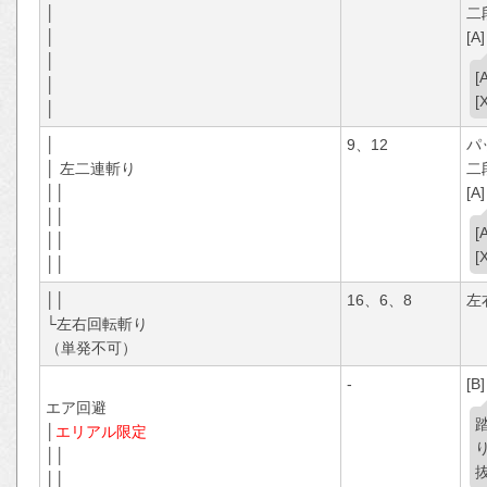
│
二
│
[A]
│
│
│
│
9、12
パ
│ 左二連斬り
二
││
[A]
││
││
││
││
16、6、8
左
└左右回転斬り
（単発不可）
-
[B]
エア回避
│
エリアル限定
││
││