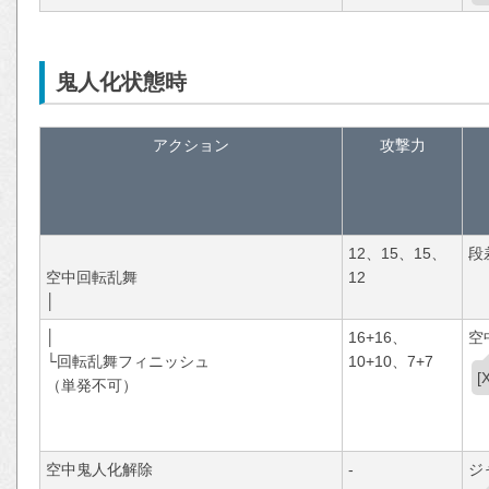
鬼人化状態時
アクション
攻撃力
12、15、15、
段
空中回転乱舞
12
│
│
16+16、
空
└回転乱舞フィニッシュ
10+10、7+7
（単発不可）
空中鬼人化解除
-
ジ