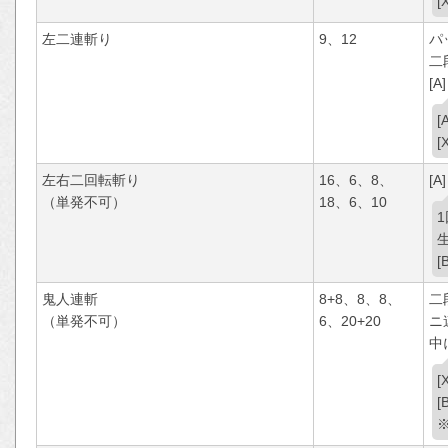
左二連斬り
9、12
パ
二
[A]
左右二回転斬り
16、6、8、
[A]
（単発不可）
18、6、10
鬼人連斬
8+8、8、8、
二
（単発不可）
6、20+20
ニ
中
[