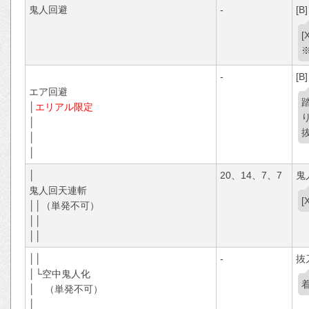
鬼人回避
-
[B]
-
[B]
エア回避
│
エリアル限定
│
│
│
│
20、14、7、7
鬼
鬼人回天連斬
││（単発不可）
││
││
││
-
抜
│└空中鬼人化
│ （単発不可）
│