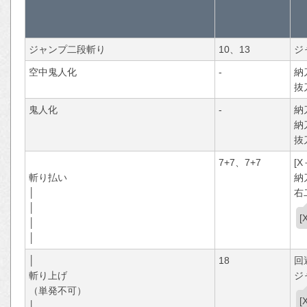
ジャンプ二段斬り
10、13
ジ
空中鬼人化
-
納
抜
鬼人化
-
納
納
抜
7+7、7+7
[X
斬り払い
納
│
右
│
│
│
│
18
回
斬り上げ
ジ
（単発不可）
│