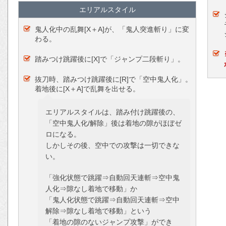
エリアルスタイル
鬼人化中の乱舞[X＋A]が、「鬼人突進斬り」に変
わる。
踏みつけ跳躍後に[X]で「ジャンプ二段斬り」。
抜刀時、踏みつけ跳躍後に[R]で「空中鬼人化」。
着地後に[X＋A]で乱舞を出せる。
エリアルスタイルは、踏み付け跳躍後の、
「空中鬼人化/解除」後は着地の隙がほぼゼ
ロになる。
しかしその後、空中での攻撃は一切できな
い。
「強化状態で跳躍⇒自動回天連斬⇒空中鬼
人化⇒隙なし着地で移動」か
「鬼人化状態で跳躍⇒自動回天連斬⇒空中
解除⇒隙なし着地で移動」という
「着地の隙のないジャンプ攻撃」ができ