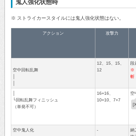
鬼人強化状態時
※ ストライカースタイルには鬼人強化状態はない。
アクション
攻撃力
12、15、15、
段
空中回転乱舞
12
※
│
斬
│
│
16+16、
空
└回転乱舞フィニッシュ
10+10、7+7
（単発不可）
空中鬼人化
-
納