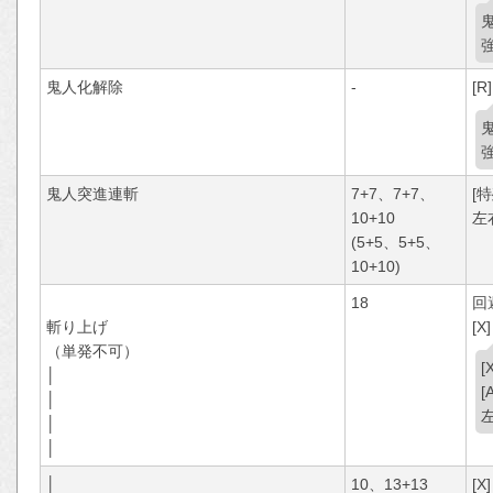
鬼人化解除
-
[R]
鬼人突進連斬
7+7、7+7、
[
10+10
左
(5+5、5+5、
10+10)
18
回
斬り上げ
[X]
（単発不可）
│
│
│
│
│
10、13+13
[X]