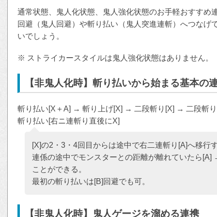
通常状態、鬼人化状態、鬼人強化状態のお手軽おすすめ
回避（鬼人回避）や斬り払い（鬼人突進連斬）へつなげ
いでしょう。
※ ストライカースタイルは鬼人強化状態はありません。
【非鬼人化時】斬り払いから始まる基本の
斬り払い[X＋A] → 斬り上げ[X] → 二段斬り[X] → 二段斬り
斬り払い[右ニ連斬り直後にX]
[X]の2・3・4回目からは途中で右二連斬り[A]へ移
連係の途中でモンスターとの距離が離れていたら[A] 
ことができる。
最初の斬り払いは[B]回避でも可。
【非鬼人化時】鬼人ゲージを溜める連携