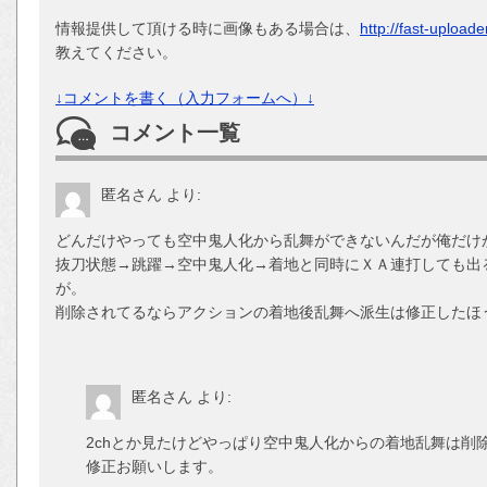
情報提供して頂ける時に画像もある場合は、
http://fast-upload
教えてください。
↓コメントを書く（入力フォームへ）↓
コメント一覧
匿名さん
より:
どんだけやっても空中鬼人化から乱舞ができないんだが俺だけ
抜刀状態→跳躍→空中鬼人化→着地と同時にＸＡ連打しても出
が。
削除されてるならアクションの着地後乱舞へ派生は修正したほ
匿名さん
より:
2chとか見たけどやっぱり空中鬼人化からの着地乱舞は削
修正お願いします。