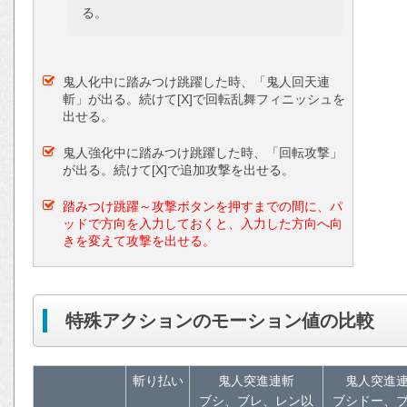
る。
鬼人化中に踏みつけ跳躍した時、「鬼人回天連
斬」が出る。続けて[X]で回転乱舞フィニッシュを
出せる。
鬼人強化中に踏みつけ跳躍した時、「回転攻撃」
が出る。続けて[X]で追加攻撃を出せる。
踏みつけ跳躍～攻撃ボタンを押すまでの間に、パ
ッドで方向を入力しておくと、入力した方向へ向
きを変えて攻撃を出せる。
特殊アクションのモーション値の比較
斬り払い
鬼人突進連斬
鬼人突進
ブシ、ブレ、レン以
ブシドー、