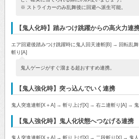
※ ストライカーのみ乱舞後に回避へ派生可能。
【鬼人化時】踏みつけ跳躍からの高火力連
エア回避後踏みつけ跳躍時に鬼人回天連斬[B] → 回転乱舞フィ
斬り[A]
鬼人ゲージがすぐ溜まる超おすすめ連携。
【鬼人強化時】突っ込んでいく連携
鬼人突進連斬[X＋A] → 斬り上げ[X] → 右ニ連斬り[A] 
【鬼人強化時】鬼人化状態へつなげる連携
鬼人突進連斬[X＋A] → 斬り上げ[X] → 二段斬り[X] → 鬼人