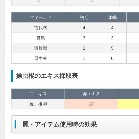
○
○
フィールド
初期
休眠
古代林
4
4
孤島
3
3
遺群嶺
2
5
原生林
1
8
操虫棍のエキス採取表
白エキス
赤エキス
翼、後脚
頭
罠・アイテム使用時の効果