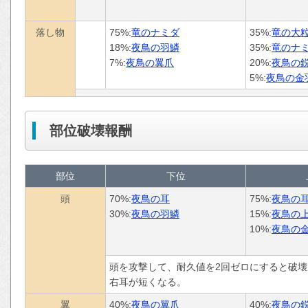
落し物
75%:
竜のナミダ
35%:
竜の大
18%:
夜鳥の羽鱗
35%:
竜のナ
7%:
夜鳥の翼爪
20%:
夜鳥の
5%:
夜鳥の金
部位破壊報酬
部位
下位
頭
70%:
夜鳥の耳
75%:
夜鳥の
30%:
夜鳥の羽鱗
15%:
夜鳥の
10%:
夜鳥の
頭を攻撃して、耐久値を2回ゼロにすると破壊
右耳が短くなる。
翼
40%:
夜鳥の翼爪
40%:
夜鳥の