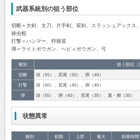
武器系統別の狙う部位
切断＝大剣、太刀、片手剣、双剣、スラッシュアックス
操虫棍
打撃＝ハンマー、狩猟笛
弾＝ライトボウガン、ヘビィボウガン、弓
種別
狙う部位（
切断
頭（55）、尻尾（50）、胴（40）
打撃
頭（50）、尻尾（45）、胴（40）
弾
頭（55）、胴（40）、尻尾（35）、翼・脚（30）
状態異常
種別
初期
上昇
最大
効果時間