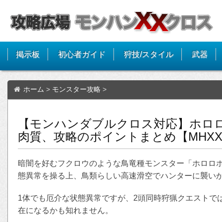
掲示板
初心者ガイド
狩技/スタイル
武器
ホーム
>
モンスター攻略
>
【モンハンダブルクロス対応】ホロ
肉質、攻略のポイントまとめ【MHX
暗闇を好むフクロウのような鳥竜種モンスター「ホロロホ
態異常を操る上、鳥類らしい高速滑空でハンターに襲い
1体でも厄介な状態異常ですが、2頭同時狩猟クエストで
在になるかも知れません。