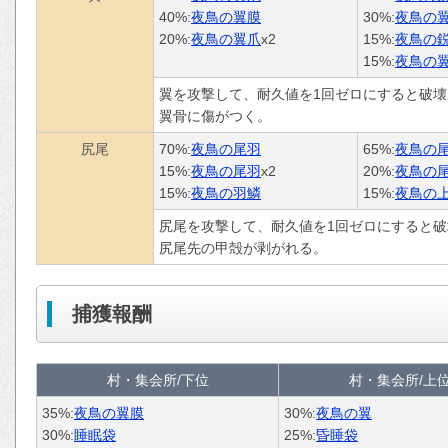
40%:
夜鳥の翼膜
30%:
夜鳥の
20%:
夜鳥の翼爪
x2
15%:
夜鳥の
15%:
夜鳥の
翼を攻撃して、耐久値を1回ゼロにすると破壊
翼骨に傷がつく。
尻尾
70%:
夜鳥の尾羽
65%:
夜鳥の
15%:
夜鳥の尾羽
x2
20%:
夜鳥の
15%:
夜鳥の羽鱗
15%:
夜鳥の
尻尾を攻撃して、耐久値を1回ゼロにすると破
尻尾先の甲殻が剥がれる。
捕獲報酬
村・集会所/下位
村・集会所/上
35%:
夜鳥の翼膜
30%:
夜鳥の翼
30%:
睡眠袋
25%:
昏睡袋