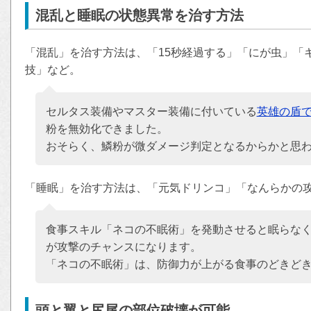
混乱と睡眠の状態異常を治す方法
「混乱」を治す方法は、「15秒経過する」「にが虫」「
技」など。
セルタス装備やマスター装備に付いている
英雄の盾
粉を無効化できました。
おそらく、鱗粉が微ダメージ判定となるからかと思
「睡眠」を治す方法は、「元気ドリンコ」「なんらかの
食事スキル「ネコの不眠術」を発動させると眠らな
が攻撃のチャンスになります。
「ネコの不眠術」は、防御力が上がる食事のどきどき
頭と翼と尻尾の部位破壊が可能