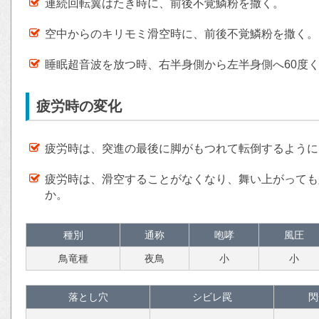
連続回転翼はたき時に、前後不覚鱗粉を撒く。
空中からのキリモミ滑空時に、前後不覚鱗粉を撒く。
睡眠超音波を放つ時、右半身側から左半身側へ60度
疲労時の変化
疲労時は、突進の最後に脚がもつれて転倒するように
疲労時は、滑空することがなくなり、舞い上がっても
か。
種別
通称
咆哮
風圧
鳥竜種
夜鳥
小
小
落とし穴
シビレ罠
閃