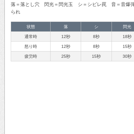
落＝落とし穴 閃光＝閃光玉 シ＝シビレ罠 音＝音爆
られ
状態
落
シ
閃光
通常時
12秒
8秒
18秒
怒り時
12秒
8秒
15秒
疲労時
25秒
15秒
30秒