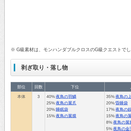
※ G級素材は、モンハンダブルクロスのG級クエストで
剥ぎ取り・落し物
部位
回数
下位
本体
3
40%:
夜鳥の羽鱗
35%:
夜鳥の
25%:
夜鳥の翼爪
20%:
昏睡袋
20%:
睡眠袋
17%:
夜鳥の
15%:
夜鳥の翼膜
15%:
夜鳥の
8%:
夜鳥の翼
5%:
夜鳥の金