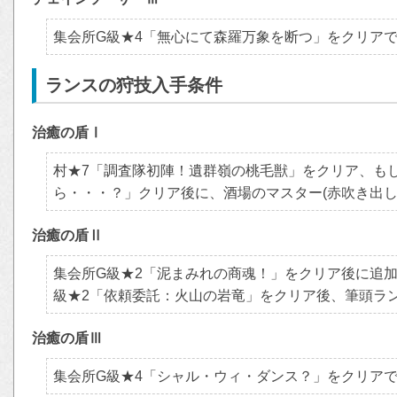
集会所G級★4「無心にて森羅万象を断つ」をクリア
ランスの狩技入手条件
治癒の盾Ⅰ
村★7「調査隊初陣！遺群嶺の桃毛獣」をクリア、も
ら・・・？」クリア後に、酒場のマスター(赤吹き出し
治癒の盾Ⅱ
集会所G級★2「泥まみれの商魂！」をクリア後に追加
級★2「依頼委託：火山の岩竜」をクリア後、筆頭ラ
治癒の盾Ⅲ
集会所G級★4「シャル・ウィ・ダンス？」をクリア