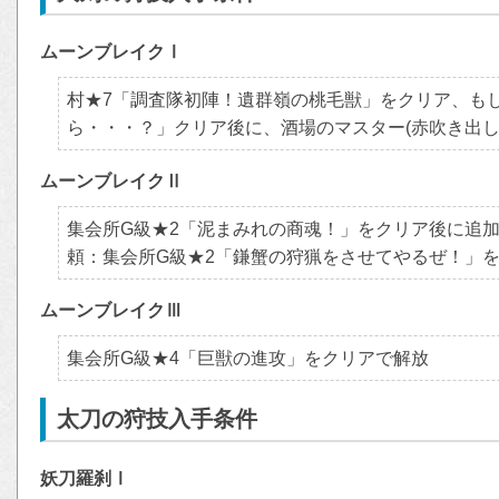
ムーンブレイクⅠ
村★7「調査隊初陣！遺群嶺の桃毛獣」をクリア、も
ら・・・？」クリア後に、酒場のマスター(赤吹き出し
ムーンブレイクⅡ
集会所G級★2「泥まみれの商魂！」をクリア後に追
頼：集会所G級★2「鎌蟹の狩猟をさせてやるぜ！」
ムーンブレイクⅢ
集会所G級★4「巨獣の進攻」をクリアで解放
太刀の狩技入手条件
妖刀羅刹Ⅰ