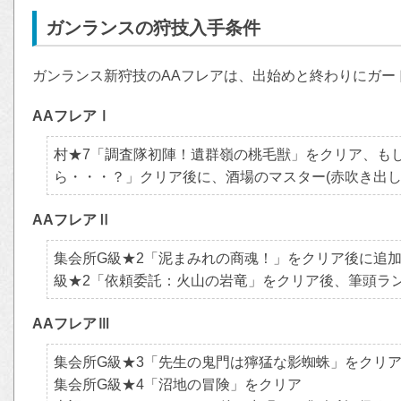
ガンランスの狩技入手条件
ガンランス新狩技のAAフレアは、出始めと終わりにガー
AAフレアⅠ
村★7「調査隊初陣！遺群嶺の桃毛獣」をクリア、も
ら・・・？」クリア後に、酒場のマスター(赤吹き出し
AAフレアⅡ
集会所G級★2「泥まみれの商魂！」をクリア後に追加
級★2「依頼委託：火山の岩竜」をクリア後、筆頭ラ
AAフレアⅢ
集会所G級★3「先生の鬼門は獰猛な影蜘蛛」をクリ
集会所G級★4「沼地の冒険」をクリア