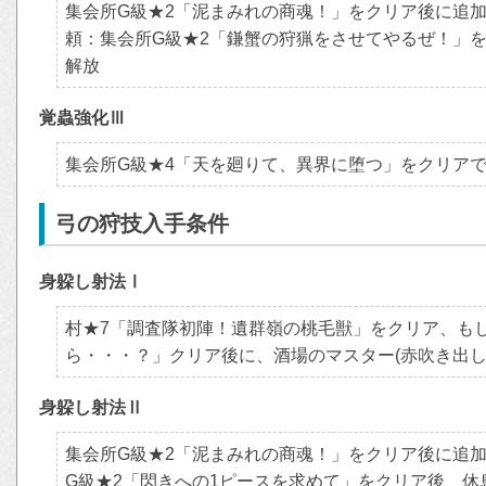
集会所G級★2「泥まみれの商魂！」をクリア後に追
頼：集会所G級★2「鎌蟹の狩猟をさせてやるぜ！」
解放
覚蟲強化Ⅲ
集会所G級★4「天を廻りて、異界に堕つ」をクリア
弓の狩技入手条件
身躱し射法Ⅰ
村★7「調査隊初陣！遺群嶺の桃毛獣」をクリア、も
ら・・・？」クリア後に、酒場のマスター(赤吹き出し
身躱し射法Ⅱ
集会所G級★2「泥まみれの商魂！」をクリア後に追
G級★2「閃きへの1ピースを求めて」をクリア後、