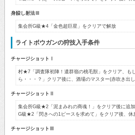
身躱し射法Ⅲ
集会所G級★4「金色超巨星」をクリアで解放
ライトボウガンの狩技入手条件
チャージショットⅠ
村★7「調査隊初陣！遺群嶺の桃毛獣」をクリア、も
ら・・・？」クリア後に、酒場のマスター(赤吹き出し
チャージショットⅡ
集会所G級★2「泥まみれの商魂！」をクリア後に追
G級★2「閃きへの1ピースを求めて」をクリア後、
チャージショットⅢ