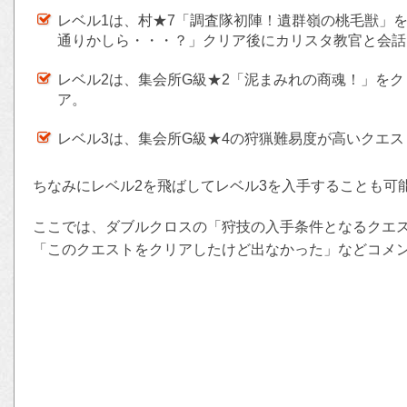
レベル1は、村★7「調査隊初陣！遺群嶺の桃毛獣」
通りかしら・・・？」クリア後にカリスタ教官と会話
レベル2は、集会所G級★2「泥まみれの商魂！」を
ア。
レベル3は、集会所G級★4の狩猟難易度が高いクエス
ちなみにレベル2を飛ばしてレベル3を入手することも可
ここでは、ダブルクロスの「狩技の入手条件となるクエ
「このクエストをクリアしたけど出なかった」などコメ