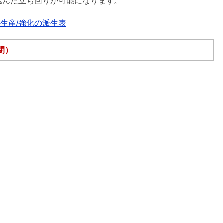
込んだ立ち回りが可能になります。
生産/強化の派生表
閉）