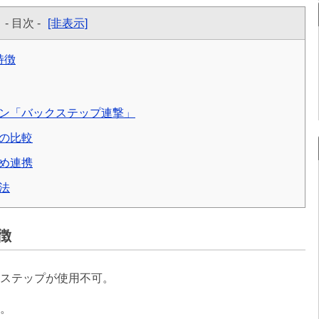
- 目次 -
[非表示]
特徴
ン「バックステップ連撃」
の比較
め連携
法
徴
ステップが使用不可。
。