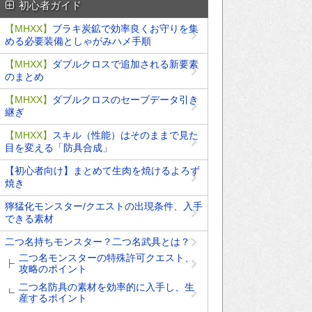
初心者ガイド
【MHXX】
ブラキ炭鉱で効率良くお守りを集
める必要装備としゃがみハメ手順
【MHXX】
ダブルクロスで追加される新要素
のまとめ
【MHXX】
ダブルクロスのセーブデータ引き
継ぎ
【MHXX】
スキル（性能）はそのままで見た
目を変える「防具合成」
【初心者向け】まとめて生肉を焼けるよろず
焼き
獰猛化モンスター/クエストの出現条件、入手
できる素材
二つ名持ちモンスター？二つ名武具とは？
二つ名モンスターの特殊許可クエスト、
攻略のポイント
二つ名防具の素材を効率的に入手し、生
産するポイント