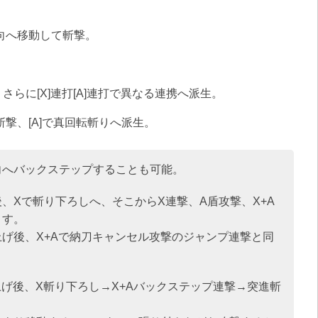
向へ移動して斬撃。
へ、さらに[X]連打[A]連打で異なる連携へ派生。
撃、[A]で真回転斬りへ派生。
向へバックステップすることも可能。
、Xで斬り下ろしへ、そこからX連撃、A盾攻撃、X+A
ます。
げ後、X+Aで納刀キャンセル攻撃のジャンプ連撃と同
上げ後、X斬り下ろし→X+Aバックステップ連撃→突進斬