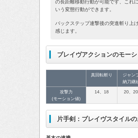
の長距離移動行動が可能です、これ
いう変態行動ができます。
バックステップ連撃後の突進斬り上
感じます。
ブレイヴアクションのモーシ
真回転斬り
ジャン
納刀継
攻撃力
14、18
20、2
(モーション値)
片手剣：ブレイヴスタイルの
基本の連携