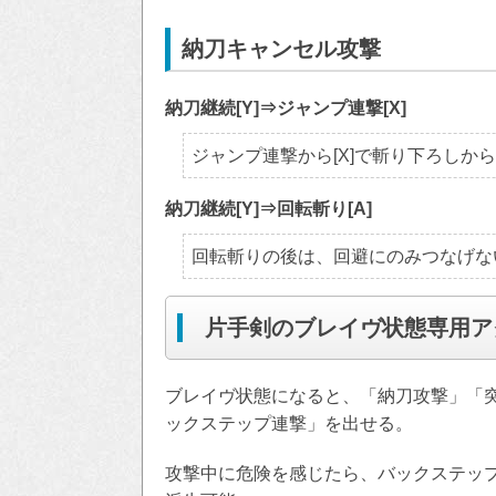
納刀キャンセル攻撃
納刀継続[Y]⇒ジャンプ連撃[X]
ジャンプ連撃から[X]で斬り下ろしか
納刀継続[Y]⇒回転斬り[A]
回転斬りの後は、回避にのみつなげな
片手剣のブレイヴ状態専用ア
ブレイヴ状態になると、「納刀攻撃」「突
ックステップ連撃」を出せる。
攻撃中に危険を感じたら、バックステッ