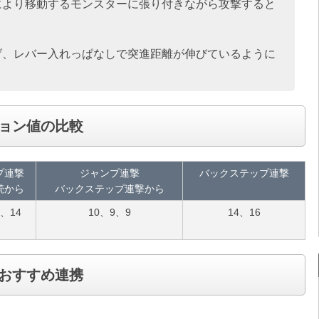
により移動するモンスターに張り付きながら攻撃すると
げ、レバー入れっぱなしで突進距離が伸びているように
ョン値の比較
プ連撃
ジャンプ連撃
バックステップ連撃
続から
バックステップ連撃から
0、14
10、9、9
14、16
おすすめ連携