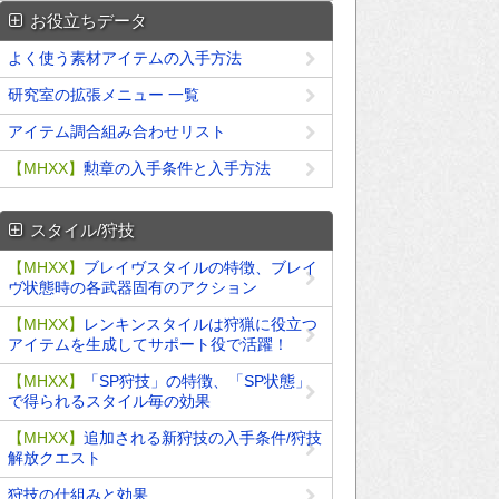
お役立ちデータ
よく使う素材アイテムの入手方法
研究室の拡張メニュー 一覧
アイテム調合組み合わせリスト
【MHXX】
勲章の入手条件と入手方法
スタイル/狩技
【MHXX】
ブレイヴスタイルの特徴、ブレイ
ヴ状態時の各武器固有のアクション
【MHXX】
レンキンスタイルは狩猟に役立つ
アイテムを生成してサポート役で活躍！
【MHXX】
「SP狩技」の特徴、「SP状態」
で得られるスタイル毎の効果
【MHXX】
追加される新狩技の入手条件/狩技
解放クエスト
狩技の仕組みと効果