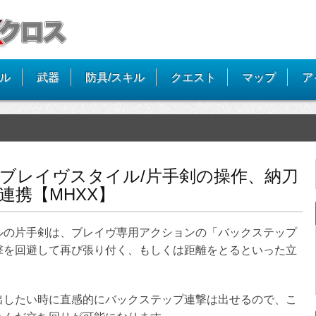
イル
武器
防具/スキル
クエスト
マップ
ア
ブレイヴスタイル/片手剣の操作、納刀
連携【MHXX】
ルの片手剣は、ブレイヴ専用アクションの「バックステップ
撃を回避して再び張り付く、もしくは距離をとるといった立
出したい時に直感的にバックステップ連撃は出せるので、こ