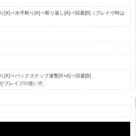
り[X]⇒水平斬り[A]⇒斬り返し[A]⇒回避[B]（ブレイヴ時は
[X]⇒バックステップ連撃[X+A]⇒回避[B]
がブレイブの使い方