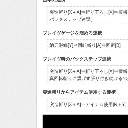
突進斬り[X＋A]⇒斬り下ろし[X]⇒横斬
バックステップ連撃）
ブレイヴゲージを溜める連携
納刀継続[Y]⇒回転斬り[A]⇒回避[B]
ブレイヴ時のバックステップ連携
突進斬り[X＋A]⇒斬り下ろし[X]⇒横斬り
真回転斬りに繋げず張り付き続けるの
突進斬りからアイテム使用する連携
突進斬り[X＋A]⇒アイテム使用[R＋Y]