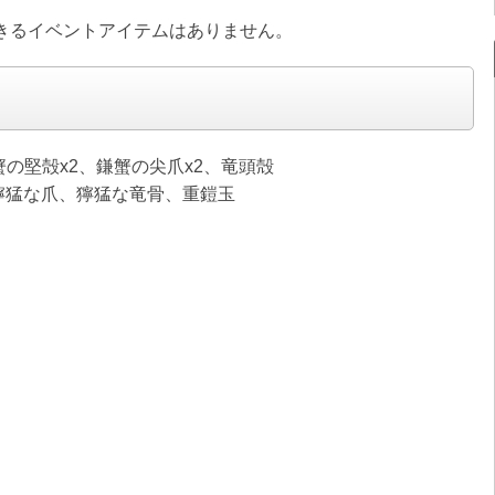
きるイベントアイテムはありません。
の堅殻x2、鎌蟹の尖爪x2、竜頭殻
獰猛な爪、獰猛な竜骨、重鎧玉