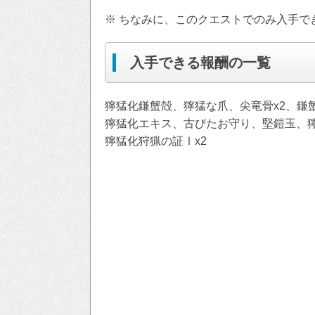
※ ちなみに、このクエストでのみ入手で
入手できる報酬の一覧
獰猛化鎌蟹殻、獰猛な爪、尖竜骨x2、鎌蟹
獰猛化エキス、古びたお守り、堅鎧玉、
獰猛化狩猟の証Ⅰx2