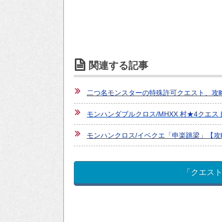
関連する記事
二つ名モンスターの特殊許可クエスト、攻
モンハンダブルクロス/MHXX 村★4クエ
モンハンクロス/イベクエ「申楽跳梁」【攻
「クエス