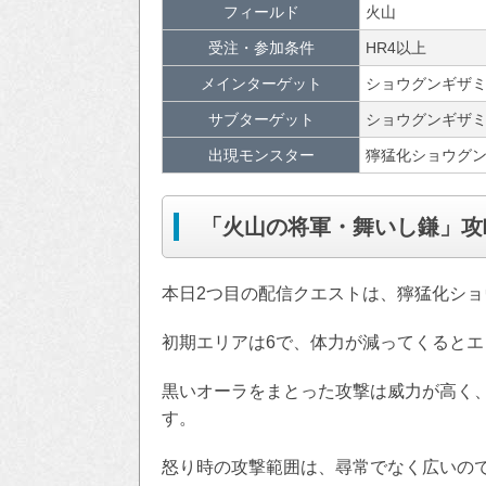
フィールド
火山
受注・参加条件
HR4以上
メインターゲット
ショウグンギザミ
サブターゲット
ショウグンギザ
出現モンスター
獰猛化ショウグ
「火山の将軍・舞いし鎌」攻
本日2つ目の配信クエストは、獰猛化シ
初期エリアは6で、体力が減ってくるとエ
黒いオーラをまとった攻撃は威力が高く、
す。
怒り時の攻撃範囲は、尋常でなく広いの