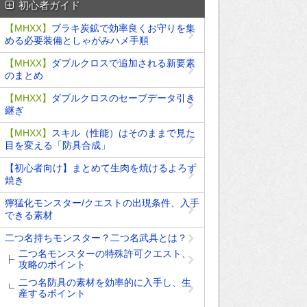
初心者ガイド
【MHXX】
ブラキ炭鉱で効率良くお守りを集
める必要装備としゃがみハメ手順
【MHXX】
ダブルクロスで追加される新要素
のまとめ
【MHXX】
ダブルクロスのセーブデータ引き
継ぎ
【MHXX】
スキル（性能）はそのままで見た
目を変える「防具合成」
【初心者向け】まとめて生肉を焼けるよろず
焼き
獰猛化モンスター/クエストの出現条件、入手
できる素材
二つ名持ちモンスター？二つ名武具とは？
二つ名モンスターの特殊許可クエスト、
攻略のポイント
二つ名防具の素材を効率的に入手し、生
産するポイント