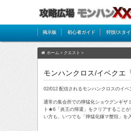
掲示板
初心者ガイド
狩技/スタ
ホーム
>
クエスト
>
モンハンクロス/イベクエ
02/012 配信されるモンハンクロスの
通常の集会所での獰猛化ショウグンギザ
ト★6「炎王の帰還」をクリアすること
い方も、いつでも「獰猛化鎌マ蟹殻」を