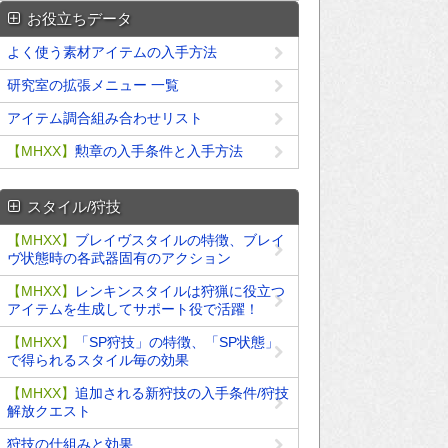
お役立ちデータ
よく使う素材アイテムの入手方法
研究室の拡張メニュー 一覧
アイテム調合組み合わせリスト
【MHXX】
勲章の入手条件と入手方法
スタイル/狩技
【MHXX】
ブレイヴスタイルの特徴、ブレイ
ヴ状態時の各武器固有のアクション
【MHXX】
レンキンスタイルは狩猟に役立つ
アイテムを生成してサポート役で活躍！
【MHXX】
「SP狩技」の特徴、「SP状態」
で得られるスタイル毎の効果
【MHXX】
追加される新狩技の入手条件/狩技
解放クエスト
狩技の仕組みと効果