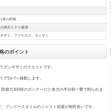
1体の狩猟
ミの両爪とヤド破壊
ンギザミ、アプケロス、ガミザミ
略のポイント
ョウグンギザミのクエストです。
リア5か7へ移動します。
防御力300程のガンナーだと体力の半分程一撃で削られま
で、ブシドースタイルのジャスト回避が相性良いです。