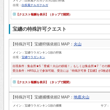
メイン：白疾風ナルガクルガ2頭の狩猟
出現：
白疾風ナルガクルガ
【クエスト報酬を表示】（タップで開閉）
宝纏の特殊許可クエスト
【特殊許可】宝纏狩猟依頼1 MAP：
火山
メイン：宝纏ウラガンキン1頭の狩猟
出現：
宝纏ウラガンキン
出現条件：集会所★5「脅威！火山の鉄槌！」もしくは集会所★7「その
受注条件：HR5以上で参加可能、受注には「特殊許可券【宝纏】が3枚必
【クエスト報酬を表示】（タップで開閉）
【特殊許可】宝纏捕獲依頼2 MAP：
地底火山
メイン：宝纏ウラガンキン1頭の捕獲
サブ：