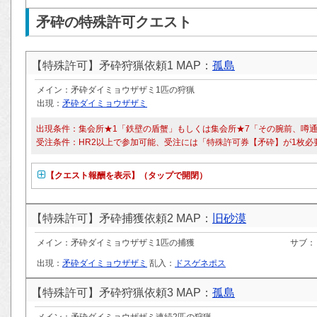
矛砕の特殊許可クエスト
【特殊許可】矛砕狩猟依頼1 MAP：
孤島
メイン：矛砕ダイミョウザザミ1匹の狩猟
出現：
矛砕ダイミョウザザミ
出現条件：集会所★1「鉄壁の盾蟹」もしくは集会所★7「その腕前、噂
受注条件：HR2以上で参加可能、受注には「特殊許可券【矛砕】が1枚必
【クエスト報酬を表示】（タップで開閉）
【特殊許可】矛砕捕獲依頼2 MAP：
旧砂漠
メイン：矛砕ダイミョウザザミ1匹の捕獲
サブ：
出現：
矛砕ダイミョウザザミ
乱入：
ドスゲネポス
【特殊許可】矛砕狩猟依頼3 MAP：
孤島