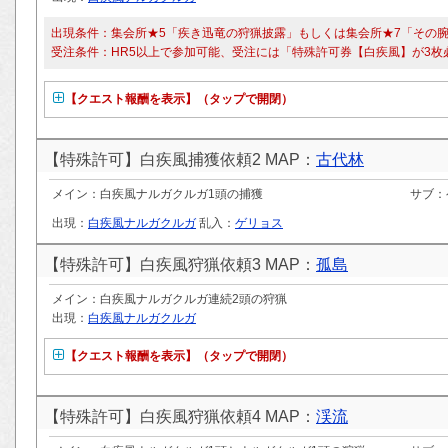
出現条件：集会所★5「疾き迅竜の狩猟披露」もしくは集会所★7「その
受注条件：HR5以上で参加可能、受注には「特殊許可券【白疾風】が3枚
【クエスト報酬を表示】（タップで開閉）
【特殊許可】白疾風捕獲依頼2 MAP：
古代林
メイン：白疾風ナルガクルガ1頭の捕獲
サブ：
出現：
白疾風ナルガクルガ
乱入：
ゲリョス
【特殊許可】白疾風狩猟依頼3 MAP：
孤島
メイン：白疾風ナルガクルガ連続2頭の狩猟
出現：
白疾風ナルガクルガ
【クエスト報酬を表示】（タップで開閉）
【特殊許可】白疾風狩猟依頼4 MAP：
渓流