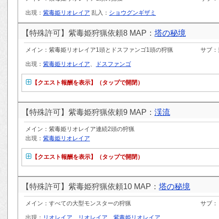
出現：
紫毒姫リオレイア
乱入：
ショウグンギザミ
【特殊許可】紫毒姫狩猟依頼8 MAP：
塔の秘境
メイン：紫毒姫リオレイア1頭とドスファンゴ1頭の狩猟
サブ：
出現：
紫毒姫リオレイア
、
ドスファンゴ
【クエスト報酬を表示】（タップで開閉）
【特殊許可】紫毒姫狩猟依頼9 MAP：
渓流
メイン：紫毒姫リオレイア連続2頭の狩猟
出現：
紫毒姫リオレイア
【クエスト報酬を表示】（タップで開閉）
【特殊許可】紫毒姫狩猟依頼10 MAP：
塔の秘境
メイン：すべての大型モンスターの狩猟
サブ：
出現：
リオレイア
、
リオレイア
、
紫毒姫リオレイア