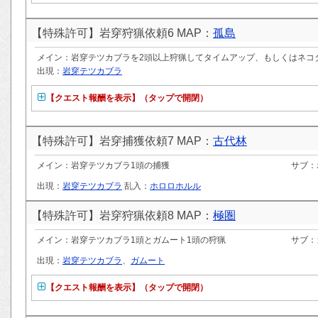
【特殊許可】岩穿狩猟依頼6 MAP：
孤島
メイン：岩穿テツカブラを2頭以上狩猟してタイムアップ、もしくはネコ
出現：
岩穿テツカブラ
【クエスト報酬を表示】（タップで開閉）
【特殊許可】岩穿捕獲依頼7 MAP：
古代林
メイン：岩穿テツカブラ1頭の捕獲
サブ：
出現：
岩穿テツカブラ
乱入：
ホロロホルル
【特殊許可】岩穿狩猟依頼8 MAP：
極圏
メイン：岩穿テツカブラ1頭とガムート1頭の狩猟
サブ：
出現：
岩穿テツカブラ
、
ガムート
【クエスト報酬を表示】（タップで開閉）