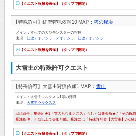
【クエスト報酬を表示】（タップで開閉）
【特殊許可】紅兜狩猟依頼10 MAP：
塔の秘境
メイン：すべての大型モンスターの狩猟
出現：
紅兜アオアシラ
、
アオアシラ
、
紅兜アオアシラ
【クエスト報酬を表示】（タップで開閉）
大雪主の特殊許可クエスト
【特殊許可】大雪主狩猟依頼1 MAP：
雪山
メイン：大雪主ウルクスス1頭の狩猟
出現：
大雪主ウルクスス
出現条件：集会所★1「雪のちウルクスス」もしくは集会所★7「その腕
受注条件：HR2以上で参加可能、受注には「特殊許可券【大雪主】が1枚
【クエスト報酬を表示】（タップで開閉）