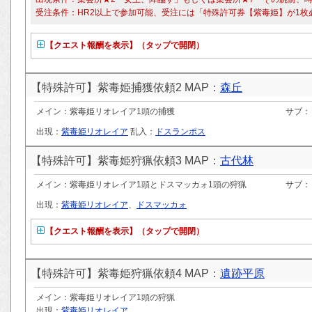
受注条件：HR2以上で参加可能、受注には「特殊許可券【紫毒姫】が1枚
【クエスト報酬を表示】（タップで開閉）
【特殊許可】紫毒姫捕獲依頼2 MAP：
森丘
メイン：紫毒姫リオレイア1頭の捕獲
サブ：
出現：
紫毒姫リオレイア
乱入：
ドスランポス
【特殊許可】紫毒姫狩猟依頼3 MAP：
古代林
メイン：紫毒姫リオレイア1頭とドスマッカォ1頭の狩猟
サブ：
出現：
紫毒姫リオレイア
、
ドスマッカォ
【クエスト報酬を表示】（タップで開閉）
【特殊許可】紫毒姫狩猟依頼4 MAP：
遺跡平原
メイン：紫毒姫リオレイア1頭の狩猟
出現：
紫毒姫リオレイア