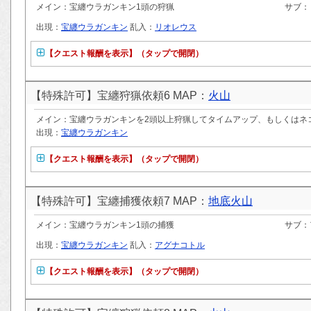
メイン：宝纏ウラガンキン1頭の狩猟
サブ：
出現：
宝纏ウラガンキン
乱入：
リオレウス
【クエスト報酬を表示】（タップで開閉）
【特殊許可】宝纏狩猟依頼6 MAP：
火山
メイン：宝纏ウラガンキンを2頭以上狩猟してタイムアップ、もしくはネ
出現：
宝纏ウラガンキン
【クエスト報酬を表示】（タップで開閉）
【特殊許可】宝纏捕獲依頼7 MAP：
地底火山
メイン：宝纏ウラガンキン1頭の捕獲
サブ：
出現：
宝纏ウラガンキン
乱入：
アグナコトル
【クエスト報酬を表示】（タップで開閉）