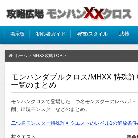
掲示板
初心者ガイド
狩技/スタイル
武器
ホーム
>
MHXX攻略TOP
>
モンハンダブルクロス/MHXX 特殊許
一覧のまとめ
モンハンクロスで登場した二つ名モンスターのレベル1～
酬、出現モンスターなどのまとめ。
二つ名モンスター特殊許可クエストのレベル1の解放条件
村クエスト
集会