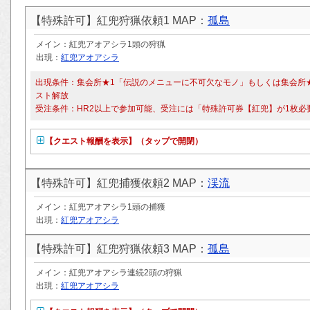
【特殊許可】紅兜狩猟依頼1 MAP：
孤島
メイン：紅兜アオアシラ1頭の狩猟
出現：
紅兜アオアシラ
出現条件：集会所★1「伝説のメニューに不可欠なモノ」もしくは集会所
スト解放
受注条件：HR2以上で参加可能、受注には「特殊許可券【紅兜】が1枚必
【クエスト報酬を表示】（タップで開閉）
【特殊許可】紅兜捕獲依頼2 MAP：
渓流
メイン：紅兜アオアシラ1頭の捕獲
出現：
紅兜アオアシラ
【特殊許可】紅兜狩猟依頼3 MAP：
孤島
メイン：紅兜アオアシラ連続2頭の狩猟
出現：
紅兜アオアシラ