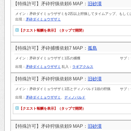
【特殊許可】矛砕狩猟依頼6 MAP：
旧砂漠
メイン：矛砕ダイミョウザザミを2匹以上狩猟してタイムアップ、もしく
出現：
矛砕ダイミョウザザミ
【クエスト報酬を表示】（タップで開閉）
【特殊許可】矛砕捕獲依頼7 MAP：
孤島
メイン：矛砕ダイミョウザザミ1匹の捕獲
サブ：
出現：
矛砕ダイミョウザザミ
乱入：
ラギアクルス
【特殊許可】矛砕狩猟依頼8 MAP：
旧砂漠
メイン：矛砕ダイミョウザザミ1匹とディノバルド1頭の狩猟
サブ：
出現：
矛砕ダイミョウザザミ
、
ディノバルド
【クエスト報酬を表示】（タップで開閉）
【特殊許可】矛砕狩猟依頼9 MAP：
旧砂漠