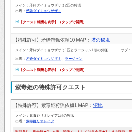
メイン：矛砕ダイミョウザザミ2匹の狩猟
出現：
矛砕ダイミョウザザミ
【クエスト報酬を表示】（タップで開閉）
【特殊許可】矛砕狩猟依頼10 MAP：
塔の秘境
メイン：矛砕ダイミョウザザミ1匹とラージャン1頭の狩猟
サブ：
出現：
矛砕ダイミョウザザミ
、
ラージャン
【クエスト報酬を表示】（タップで開閉）
紫毒姫の特殊許可クエスト
【特殊許可】紫毒姫狩猟依頼1 MAP：
沼地
メイン：紫毒姫リオレイア1頭の狩猟
出現：
紫毒姫リオレイア
出現条件：集会所★2「女王、降臨す」もしくは集会所★7「その腕前、