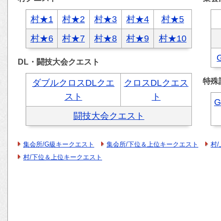
村★1
村★2
村★3
村★4
村★5
村★6
村★7
村★8
村★9
村★10
DL・闘技大会クエスト
特殊
ダブルクロスDLクエ
クロスDLクエス
スト
ト
闘技大会クエスト
集会所/G級キークエスト
集会所/下位＆上位キークエスト
村
村/下位＆上位キークエスト