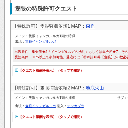
隻眼の特殊許可クエスト
【特殊許可】隻眼狩猟依頼1 MAP：
森丘
メイン：隻眼イャンガルルガ1頭の狩猟
出現：
隻眼イャンガルルガ
出現条件：集会所★5「イャンガルルガの洗礼」もしくは集会所★7「そ
受注条件：HR5以上で参加可能、受注には「特殊許可券【隻眼】が3枚必
【クエスト報酬を表示】（タップで開閉）
【特殊許可】隻眼捕獲依頼2 MAP：
地底火山
メイン：隻眼イャンガルルガ1頭の捕獲
サブ：
出現：
隻眼イャンガルルガ
乱入：
テツカブラ
【クエスト報酬を表示】（タップで開閉）