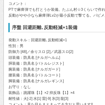
コメント：
PTで麻痺弾でも打とうか装備。たぶん村☆3くらいで作
反動がやや小なら麻痺弾Lv2が最小反動で撃てる。パピ
序盤 回避距離､反動軽減+1装備
発動スキル：回避距離､反動軽減+1
性別：男
防御力 [48]／余りスロ [2]／武器スロ[2]
頭装備：防具名 [ナルガヘルム]
胴装備：防具名 [バトルレジスト]
腕装備：防具名 [ナルガガード]
腰装備：防具名 [バトルコート]
脚装備：防具名 [ナルガレギンス]
お守り：なし
装飾品：跳躍珠【1】×2 抑反珠【1】×4
耐性値：火[-2] 水[1] 雷[-9] 氷[3] 龍[3]
コメント：見た目もまとまってる方だと思います!!