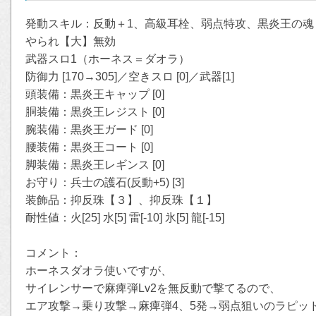
発動スキル：反動＋1、高級耳栓、弱点特攻、黒炎王の魂
やられ【大】無効
武器スロ1（ホーネス＝ダオラ）
防御力 [170→305]／空きスロ [0]／武器[1]
頭装備：黒炎王キャップ [0]
胴装備：黒炎王レジスト [0]
腕装備：黒炎王ガード [0]
腰装備：黒炎王コート [0]
脚装備：黒炎王レギンス [0]
お守り：兵士の護石(反動+5) [3]
装飾品：抑反珠【３】、抑反珠【１】
耐性値：火[25] 水[5] 雷[-10] 氷[5] 龍[-15]
コメント：
ホーネスダオラ使いですが、
サイレンサーで麻痺弾Lv2を無反動で撃てるので、
エア攻撃→乗り攻撃→麻痺弾4、5発→弱点狙いのラピッ