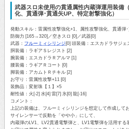
武器スロ未使用の貫通属性内蔵弾運用装備（
化、貫通弾･貫通矢UP、特定射撃強化）
発動スキル：雷属性攻撃強化+1、属性攻撃強化、貫通弾･
防御力 [165→320]／空きスロ [0]／武器[0]
武器：
フルーミィシリンジ
[0] 頭装備：エスカドラサジェス 
胴装備：ラギアＳレジスト [2]
腕装備：エスカドラＲアルマ [1]
腰装備：ラギアＲコート [0]
脚装備：アカムトＲチキル [2]
お守り：雷属性攻撃+11 [0]
装飾品：変射珠【１】×5
耐性値：火[-2] 水[4] 雷[7] 氷[0] 龍[-16]
コメント：
上記の装備は、フルーミィシリンジを想定して作成して
サイレンサーで反動を「やや小」にして、
内蔵弾のLV1、LV2貫通電撃弾と、LV1電撃弾を活用す