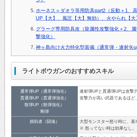
ホーネス＝ダオラ等用防具part2（反動＋1
UP【大】、風圧【大】無効）、火やられ【大
グラーグ専用防具改（龍属性攻撃強化＋2、属
撃強化）
神ヶ島向け火力特化型装備（通常弾・連射矢up
ライトボウガンのおすすめスキル
通常弾UP（通常弾強化）
連射弾UPと貫通弾UPは攻撃力
貫通弾UP（貫通弾強化）
攻撃力が高い武器であるほど
散弾UP（散弾強化）
剛弾
挑戦者（闘魂）
大型モンスター怒り時に、基本
※ 怒ってない時は効果なし。