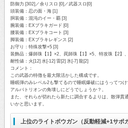
防御力 [302]／余りスロ [0]／武器スロ[0]
頭装備：忍の面・海 [1]
胴装備：混沌のイー・覇 [3]
腕装備：EXブラキガード [0]
腰装備：EXブラキコート [3]
脚装備：EXブラキレギンス [2]
お守り：特殊攻撃+5 [3]
装飾品：爆師珠【1】×2、罠師珠【1】×5、特攻珠【2】
耐性値：火[12] 水[-12] 雷[2] 氷[-7] 龍[2]
コメント：
この武器の特徴を最大限活かした構成です。
睡眠弾のみレベル2も撃てるので睡眠爆破にはうってつけ
アルバトリオンの角壊しにどうでしょうか？。
また、それらが切れたら新たに調合するよりは、散弾貫
いかと思います。
上位のライトボウガン（反動軽減+1サポ