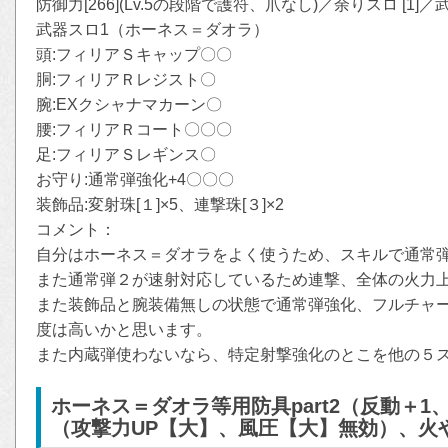
防御力[266](Lv.5の段階で護符、爪なし)／余りスロ [1]／武
武器スロ1（ホーネス＝ダオラ）
頭:フィリアＳキャップ〇〇
胴:フィリアＲレジスト〇
腕:EXクシャナマカーン〇
腰:フィリアＲコート〇〇〇
足:フィリアＳレギンス〇
お守り:通常弾強化+4〇〇〇
装飾品:変射珠[１]×5、連撃珠[３]×2
コメント：
自分はホーネス＝ダオラをよく使うため、スキルで通常
また通常弾２が速射対応しているため連撃、全体の火力
また装飾品と腕装備無しの状態で通常弾強化、フルチャ
度は高いかと思います。
また内蔵弾使わないなら、特定射撃強化のとこを他の５
ホーネス＝ダオラ等用防具part2（反動＋
（攻撃力UP【大】、風圧【大】無効）、火