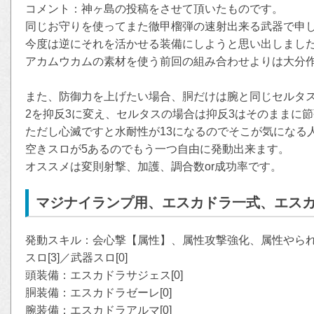
コメント：神ヶ島の投稿をさせて頂いたものです。
同じお守りを使ってまた徹甲榴弾の速射出来る武器で申し訳
今度は逆にそれを活かせる装備にしようと思い出しまし
アカムウカムの素材を使う前回の組み合わせよりは大分
また、防御力を上げたい場合、胴だけは腕と同じセルタス
2を抑反3に変え、セルタスの場合は抑反3はそのままに
ただし心滅ですと水耐性が13になるのでそこが気になる
空きスロが5あるのでもう一つ自由に発動出来ます。
オススメは変則射撃、加護、調合数or成功率です。
マジナイランプ用、エスカドラ一式、エスカ
発動スキル：会心撃【属性】、属性攻撃強化、属性やられ無
スロ[3]／武器スロ[0]
頭装備：エスカドラサジェス[0]
胴装備：エスカドラゼーレ[0]
腕装備：エスカドラアルマ[0]