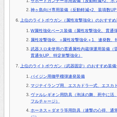
サポートガンナー専用装備（反動軽減+2、ボ
神ヶ島向け専用装備（反動軽減+2、装填数U
上位のライトボウガン（属性攻撃強化）のおすすめ
W属性強化ベース装備（属性攻撃強化、貫通弾
属性攻撃強化、○属性攻撃強化＋1、連発数、
武器スロ未使用の貫通属性内蔵弾運用装備（雷
貫通矢UP、特定射撃強化）
上位のライトボウガン（武器固定）のおすすめ装備
バイジン用徹甲榴弾連発装備
マジナイランプ用、エスカドラ一式、エスカ
ヴァルレギオン用防具（泡沫の舞、死中に活
フルチャージ）
ホーネス＝ダオラ等用防具（連撃の心得、通
ジ）