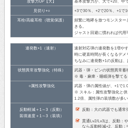
攻撃力UP【大】
基本攻撃力が、大で+20、中で
見切り+○
+3で30％、+2で20％、+1
耳栓/高級耳栓（聴覚保護）
頻繁に咆哮を放つモンスター
きる。
ジャスト回避に慣れれば代用
連発数+1（速射）
速射対応弾の連発数を1増や
時に硬直時間が長くなるデメ
ちなみに連発数+1の反動は
状態異常攻撃強化（特殊）
武器・弾・ビンの状態異常蓄積値が
※ 毒・麻痺・睡眠弾を撃て
○属性攻撃強化
武器・弾の属性値が、+1で1.05
※ スキル：属性攻撃強化と
1.2倍、属性弾の装填数が多
反動軽減＋1～3（反動）
反動：大の武器でも通常弾L
装填速度＋1～3（装填）
貫通Lv2/Lv3は、反
なら反動軽減+2、反動：