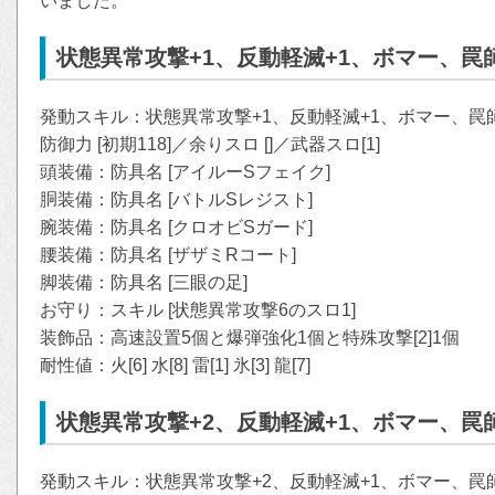
いました。
状態異常攻撃+1、反動軽滅+1、ボマー、罠
発動スキル：状態異常攻撃+1、反動軽滅+1、ボマー、罠
防御力 [初期118]／余りスロ []／武器スロ[1]
頭装備：防具名 [アイルーSフェイク]
胴装備：防具名 [バトルSレジスト]
腕装備：防具名 [クロオビSガード]
腰装備：防具名 [ザザミRコート]
脚装備：防具名 [三眼の足]
お守り：スキル [状態異常攻撃6のスロ1]
装飾品：高速設置5個と爆弾強化1個と特殊攻撃[2]1個
耐性値：火[6] 水[8] 雷[1] 氷[3] 龍[7]
状態異常攻撃+2、反動軽滅+1、ボマー、罠
発動スキル：状態異常攻撃+2、反動軽滅+1、ボマー、罠