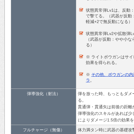
状態異常弾Lv1は、反
で撃てる。（武器が反動
軽減+2で無反動になる）
状態異常弾Lv2や拡散弾L
（武器が反動：やや小な
る）
※ ライトボウガンはサ
効果を得られる。
※
その他、ボウガンの内
ラ
。
弾導強化（射法）
弾を放った時、もっともダメ
る。
貫通弾・貫通矢は前後の距離
弾導強化のスキルがあれば少
によりダメージ1.5倍の効果
フルチャージ（無傷）
体力満タン時に武器の基礎攻撃