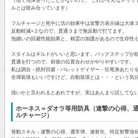
（他で泡沫使ったことがないので、 これがそんなメリッ
ルとは咬み合っています）
フルチャージと死中に活の効果中は攻撃力表示値は大体
反動軽減+２なので、貫通３まで無反動で打てます。
泡纏いの回避性能効果と、精霊の加護があるので生存性
スタイルはギルドがいいと思います。バックステップが
貫通を打つので、前後の位置合わせがやりやすいです。
私は調合・絶対回避・バレットゲイザー・狂竜身あたり
全弾装填もいいですけど、自動装填とは・・・という気
強いかと言われるとあれですが、実はあんまり試してな
ホーネス＝ダオラ等用防具（連撃の心得、
ルチャージ）
発動スキル：連撃の心得、通常弾、連射矢、特定射撃強