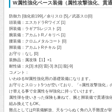
W属性強化ベース装備（属性攻撃強化、貫通
防御力 [強化前199]／余りスロ [5]／武器スロ[0]
頭装備：エスカドラRワイズ [1]
胴装備：ラギアSレジスト [2]
腕装備：アカムトRノキリペ [1]
腰装備：クロムメタルコート [0]
脚装備：アカムトRチキル [2]
お守り：なし [0]
装飾品：属攻珠【1】×1
耐性値：火[3] 水[0] 雷[-3] 氷[1] 龍[-9]
コメント：
いわゆるW属性強化用の基礎装備になります。
お守りとスロット5つが空いており、「○属性攻撃強化」
け替える事で全属性をW強化に持っていけます。
属性弾を使いきった保険も兼ねて、腕と脚装備で貫通強
組み換えてもOK。
難点としてはR装備解放、天をつらぬく角の入手難度が