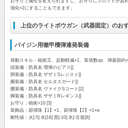
お守りで属性を変えられますし、お守りにスロットがあ
強化+2にすることもできます。
上位のライトボウガン（武器固定）のお
バイジン用徹甲榴弾連発装備
発動スキル：砲術王、反動軽減+1、装填数up、弾薬節約+α 防御
頭装備：防具名 増弾のピアス[]
胴装備：防具名 ザザミSレジスト[]
腕装備：防具名 セルタスガード[]
腰装備：防具名 ヴァイクSコート[2]
脚装備：防具名 ザザミRレギンス[]
お守り：砲術+10 [3]
装飾品：節弾珠【1】×1、節弾珠【2】×1+α
耐性値：火[-5] 水[16] 雷[-10] 氷[-3] 龍[8]