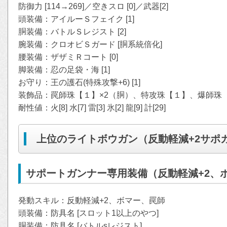
防御力 [114→269]／空きスロ [0]／武器[2]
頭装備：アイルーＳフェイク [1]
胴装備：バトルＳレジスト [2]
腕装備：クロオビＳガード [胴系統倍化]
腰装備：ザザミＲコート [0]
脚装備：忍の足袋・海 [1]
お守り：王の護石(特殊攻撃+6) [1]
装飾品：罠師珠【１】×2（胴）、特攻珠【１】、爆師珠
耐性値：火[8] 水[7] 雷[3] 氷[2] 龍[9] 計[29]
上位のライトボウガン（反動軽減+2サポ
サポートガンナー専用装備（反動軽減+2、
発動スキル：反動軽減+2、ボマー、罠師
頭装備：防具名 [スロット1以上のやつ]
胴装備：防具名 [バトルsレジスト]