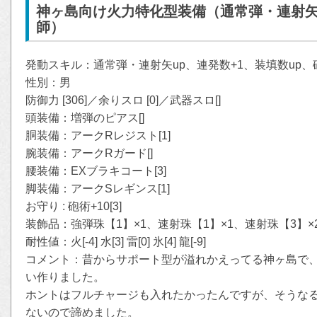
神ヶ島向け火力特化型装備（通常弾・連射矢u
師）
発動スキル：通常弾・連射矢up、連発数+1、装填数up、
性別：男
防御力 [306]／余りスロ [0]／武器スロ[]
頭装備：増弾のピアス[]
胴装備：アークRレジスト[1]
腕装備：アークRガード[]
腰装備：EXブラキコート[3]
脚装備：アークSレギンス[1]
お守り : 砲術+10[3]
装飾品：強弾珠【1】×1、速射珠【1】×1、速射珠【3】×
耐性値：火[-4] 水[3] 雷[0] 氷[4] 龍[-9]
コメント：昔からサポート型が溢れかえってる神ヶ島で
い作りました。
ホントはフルチャージも入れたかったんですが、そうな
ないので諦めました。