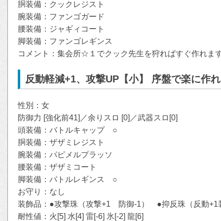
胴装備：クックレジスト
腕装備：ファンゴガード
腰装備：ジャギィコート
脚装備：ファンゴレギンス
コメント：集会所☆１でクック先生を狩ればすぐ作れま
反動軽減+1、攻撃UP【小】 序盤で楽に作
性別：女
防御力 [強化前41]／余りスロ [0]／武器スロ[0]
頭装備：バトルキャップ ○
胴装備：ザザミレジスト
腕装備：パピメルプラッソ
腰装備：ザザミコート
脚装備：バトルレギンス ○
お守り：なし
装飾品：●攻撃珠（攻撃+1 防御-1） ●抑反珠（反動+1
耐性値：火[5] 水[4] 雷[-6] 氷[-2] 龍[6]