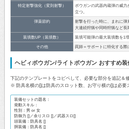
特定射撃強化（変則射撃）
ボウガンの武器内蔵弾の威力
立つ。
弾薬節約
射撃を行った時に、まれに弾
大連続狩猟や同時狩猟など長
装填数UP（装填数）
装填可能弾の最大装填数を1
その他
罠師＝サポートに特化する際
ヘビィボウガン/ライトボウガン おすすめ
下記のテンプレートをコピペして、必要な部分を追記＆
※ 防具名横の[]は防具のスロット数、お守り横の[]は必