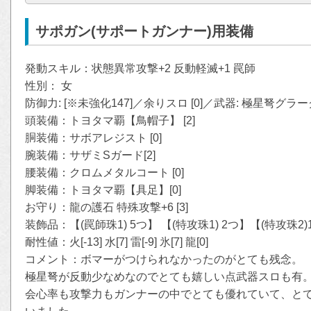
サポガン(サポートガンナー)用装備
発動スキル：状態異常攻撃+2 反動軽滅+1 罠師
性別： 女
防御力: [※未強化147]／余りスロ [0]／武器: 極星弩グラーグ
頭装備：トヨタマ覇【鳥帽子】 [2]
胴装備：サボアレジスト [0]
腕装備：サザミSガード[2]
腰装備：クロムメタルコート [0]
脚装備：トヨタマ覇【具足】[0]
お守り：龍の護石 特殊攻撃+6 [3]
装飾品：【(罠師珠1) 5つ】 【(特攻珠1) 2つ】【(特攻珠2)
耐性値：火[-13] 水[7] 雷[-9] 氷[7] 龍[0]
コメント：ボマーがつけられなかったのがとても残念。
極星弩が反動少なめなのでとても嬉しい点武器スロも有
会心率も攻撃力もガンナーの中でとても優れていて、と