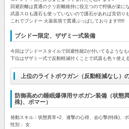
回避距離は貫通のクリ距離維持に役立つので狩猟が楽に
武器スロも護石も使っていないので護石があれば見切り
これでブシドー 火薬装填で貫通ぶっぱしております!!!!!!
ブシドー限定、ザザミ一式装備
今回はブシドースタイルで回避性能2が付いてるようなも
下位はザザミ一式で反動軽減付くことで武器も色々使え
上位のライトボウガン（反動軽減なし）
防御高めの睡眠爆弾用サポガン装備（状態異
殊)、ボマー）
発動スキル：状態異常+2、連撃の心得、会心撃(特殊)、
性別： 女