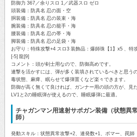
防御力 367／余りスロ 1／武器スロ ゼロ
頭装備：防具名 忍の面・空
胴装備：防具名 忍の装束・海
腕装備：防具名 忍の籠手・海
腰装備：防具名 忍の帯・海
脚装備：防具名 忍の足袋・海
お守り：特殊攻撃+4 スロ3 装飾品：爆師珠【1】x5 、特攻珠【1】
[-5] 龍[9]
コメント：頭が剣士用なので、防御高めです。
連撃を活かすには、弾が多く装填されているべきと思う
毒状態、麻痺、眠らせて爆弾置くなど楽々できます。
防御が高く無くて良ければ、ガンナー用の頭の方が、見
LV1と2の睡眠弾が使えるので、睡眠爆弾に最適。
チャガンマン用速射サポガン装備（状態異常
師）
発動スキル：状態異常攻撃+2、連発数+1、ボマー、罠師