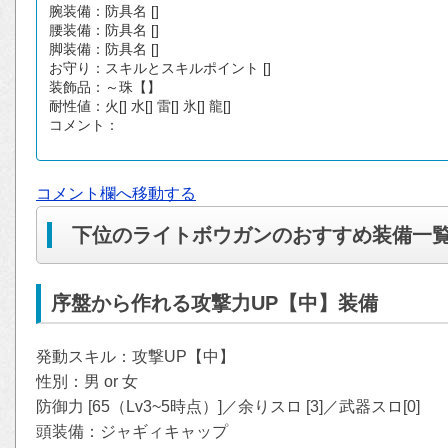
コメント欄へ移動する
下位のライトボウガンのおすすめ装備一
序盤から作れる攻撃力UP【中】装備
発動スキル：攻撃UP【中】
性別：男 or 女
防御力 [65（Lv3~5時点）]／余りスロ [3]／武器スロ[0]
頭装備：ジャギィキャップ