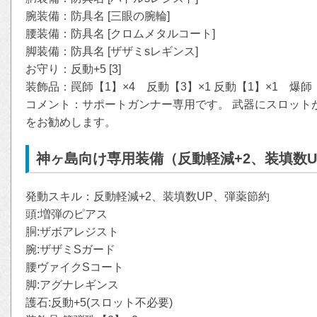
腕装備：防具名 [三眼の腕輪]
腰装備：防具名 [クロムメタルコート]
脚装備：防具名 [ザザミsレギンス]
お守り：反動+5 [3]
装飾品：罠師【1】×4 反動【3】×1 反動【1】×1 爆師【
コメント：サポートガンナー専用です。 武器にスロット
をお勧めします。
神ヶ島向け専用装備（反動軽減+2、装填数
発動スキル：反動軽減+2、装填数UP、弾薬節約
頭:増弾のピアス
胴:ザボアレジスト
腕:ザザミSガード
腰ヴァイクSコート
脚:アグナレギンス
護石:反動+5(スロット不必要)