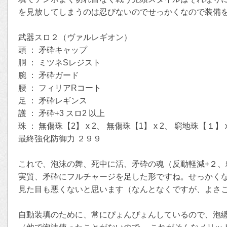
を見放してしまうのは忍びないのでせっかくなので装備
武器スロ２（ヴァルレギオン）
頭 ： 矛砕キャップ
胴 ： ミツネSレジスト
腕 ： 矛砕ガード
腰 ： フィリアRコート
足 ： 矛砕レギンス
護 ： 矛砕+3 スロ2 以上
珠 ： 無傷珠【2】 x 2、 無傷珠【1】 x 2、 窮地珠【１】 
最終強化防御力 ２９９
これで、泡沫の舞、死中に活、矛砕の魂（反動軽減+２、
実質、矛砕にフルチャージを足した形ですね。せっかく
見た目も悪くないと思います（なんとなくですが、よさ
自動装填のために、常にぴょんぴょんしているので、泡