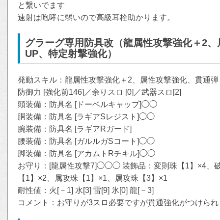
と繋いでます
速射は咆哮に弱いので高級耳栓助かります。
グラーグ専用防具改（龍属性攻撃強化＋2、
UP、特定射撃強化）
発動スキル：龍属性攻撃強化＋2、属性攻撃強化、貫通弾
防御力 [強化前146]／余りスロ [0]／武器スロ[2]
頭装備：防具名 [ドーベルキャップ]◯◯
胴装備：防具名 [ラギアSレジスト]◯◯
腕装備：防具名 [ラギアRガード]
腰装備：防具名 [ガルルガSコート]◯◯
脚装備：防具名 [アカムトRチキル]◯◯
お守り：[龍属性攻撃7]◯◯◯ 装飾品：変則珠【1】×4、
【1】×2、属攻珠【1】×1、属攻珠【3】×1
耐性値：火[－1] 水[3] 雷[9] 氷[0] 龍[－3]
コメント：お守りが3スロ必要ですが貫通強化がつけられ