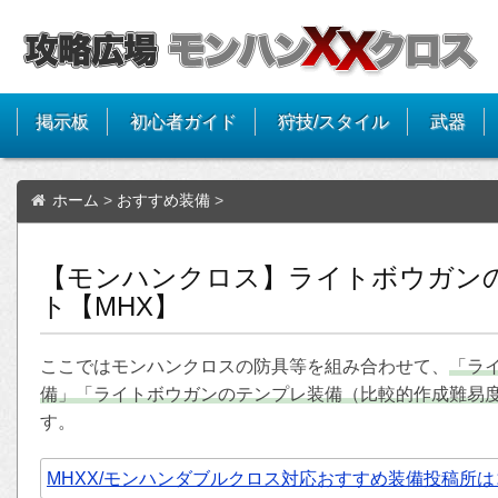
掲示板
初心者ガイド
狩技/スタイル
武器
ホーム
>
おすすめ装備
>
【モンハンクロス】ライトボウガン
ト【MHX】
ここではモンハンクロスの防具等を組み合わせて、
「ラ
備」「ライトボウガンのテンプレ装備（比較的作成難易
す。
MHXX/モンハンダブルクロス対応おすすめ装備投稿所は