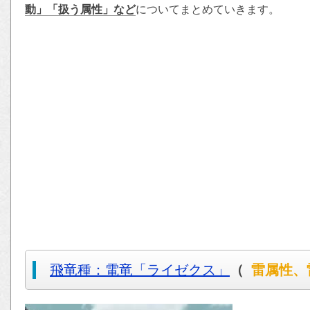
動」「扱う属性」など
についてまとめていきます。
飛竜種：電竜「ライゼクス」
（
雷属性、