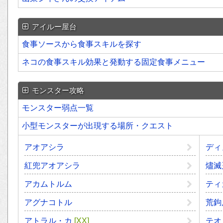
アイルー屋台
食事ソースから食事スキルを探す
ネコの食事スキル効果と発動する固定食事メニュー
モンスター攻略
モンスター弱点一覧
小型モンスターが出現する場所・クエスト
アオアシラ
ディ
紅兜アオアシラ
燼滅
アカムトルム
ティ
アグナコトル
荒鉤
アトラル・カ
[XX]
テオ