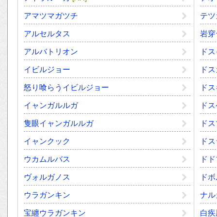
アマツマガツチ
テツ
アルセルタス
岩穿
アルバトリオン
ドス
イビルジョー
ドス
怒り喰らうイビルジョー
ドス
イャンガルルガ
ドス
隻眼イャンガルルガ
ドス
イャンクック
ドス
ウカムルバス
ドド
ヴォルガノス
ドボ
ウラガンキン
ナル
宝纏ウラガンキン
白疾