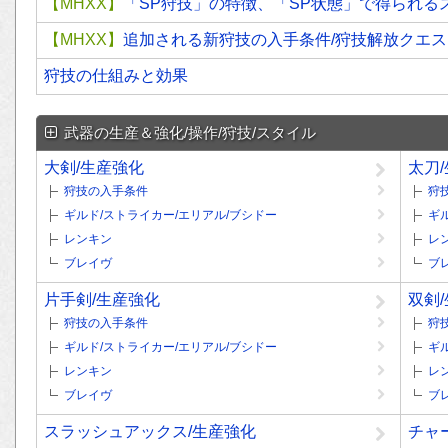
【MHXX】
「SP狩技」の特徴、「SP状態」で得られる
【MHXX】
追加される新狩技の入手条件/狩技解放クエス
狩技の仕組みと効果
武器の生産＆強化/操作/狩技/スタイル
大剣/生産強化
太刀
狩技の入手条件
狩
ギルド/ストライカー/エリアル/ブシドー
ギ
レンキン
レ
ブレイヴ
ブ
片手剣/生産強化
双剣
狩技の入手条件
狩
ギルド/ストライカー/エリアル/ブシドー
ギ
レンキン
レ
ブレイヴ
ブ
スラッシュアックス/生産強化
チャ