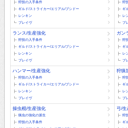
狩技の入手条件
狩
ギルド/ストライカー/エリアル/ブシドー
ギ
レンキン
レ
ブレイヴ
ブ
ランス/生産強化
ガン
狩技の入手条件
狩
ギルド/ストライカー/エリアル/ブシドー
ギ
レンキン
レ
ブレイヴ
ブ
ハンマー/生産強化
狩猟
狩技の入手条件
狩
ギルド/ストライカー/エリアル/ブシドー
ギ
レンキン
レ
ブレイヴ
ブ
操虫棍/生産強化
弓/
猟虫の強化の派生
狩
狩技の入手条件
ギ