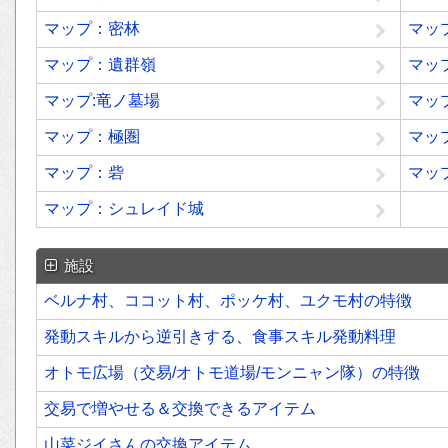
マップ：密林
マッ
マップ：遺群嶺
マッ
マップ:竜ノ墓場
マッ
マップ：極圏
マッ
マップ：砦
マッ
マップ：シュレイド城
施設
ベルナ村、ココット村、ポッケ村、ユクモ村の特徴
発動スキルから逆引きする、食事スキル発動料理
オトモ広場（交易/オトモ道場/モンニャン隊）の特徴
交易で増やせる＆交換できるアイテム
山菜ジイさんの交換アイテム