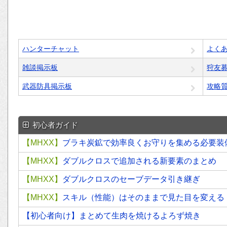
ハンターチャット
よく
雑談掲示板
狩友
武器防具掲示板
攻略
初心者ガイド
【MHXX】
ブラキ炭鉱で効率良くお守りを集める必要装
【MHXX】
ダブルクロスで追加される新要素のまとめ
【MHXX】
ダブルクロスのセーブデータ引き継ぎ
【MHXX】
スキル（性能）はそのままで見た目を変える
【初心者向け】まとめて生肉を焼けるよろず焼き