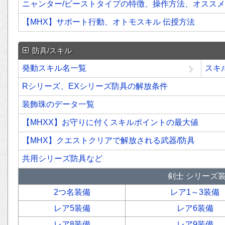
ニャンター/ビーストタイプの特徴、操作方法、オスス
【MHX】サポート行動、オトモスキル 伝授方法
防具/スキル
発動スキル名一覧
スキ
Rシリーズ、EXシリーズ防具の解放条件
装飾珠のデータ一覧
【MHXX】お守りに付くスキルポイントの最大値
【MHX】クエストクリアで解放される武器/防具
共用シリーズ防具など
剣士 シリーズ
2つ名装備
レア1～3装備
レア5装備
レア6装備
レア8装備
レア9装備