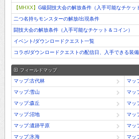
【MHXX】
G級闘技大会の解放条件（入手可能なチケッ
二つ名持ちモンスターの解放/出現条件
闘技大会の解放条件（入手可能なチケット＆コイン）
イベント/ダウンロードクエスト一覧
コラボ/ダウンロードクエストの配信日、入手できる装備
フィールドマップ
マップ:古代林
マッ
マップ:雪山
マッ
マップ:森丘
マッ
マップ:沼地
マッ
マップ:遺跡平原
マッ
マップ:氷海
マッ