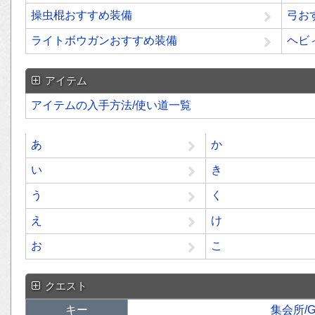
操虫棍おすすめ装備
弓お
ライトボウガンおすすめ装備
ヘビ
アイテム
アイテムの入手方法/使い道一覧
あ
か
い
き
う
く
え
け
お
こ
クエスト
キー
集会所/