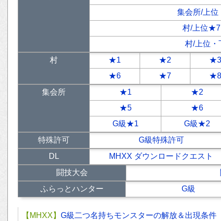
集会所/上
村/上位★
村/上位
村
★1
★2
★
★6
★7
★
集会所
★1
★2
★5
★6
G級★1
G級★2
特殊許可
G級特殊許可
DL
MHXX ダウンロードクエスト
闘技大会
ふらっとハンター
G級
【MHXX】
G級二つ名持ちモンスターの解放＆出現条件