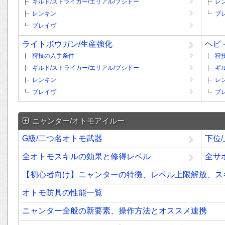
ギルド/ストライカー/エリアル/ブシドー
レ
レンキン
ブ
ブレイヴ
ライトボウガン/生産強化
ヘビ
狩技の入手条件
狩
ギルド/ストライカー/エリアル/ブシドー
ギ
レンキン
レ
ブレイヴ
ブ
ニャンター/オトモアイルー
G級/二つ名オトモ武器
下位
全オトモスキルの効果と修得レベル
全サ
【初心者向け】ニャンターの特徴、レベル上限解放、ス
オトモ防具の性能一覧
ニャンター全般の新要素、操作方法とオススメ連携