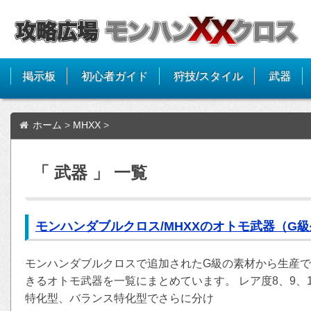
掲示板
初心者ガイド
狩技/スタイル
武器
ホーム
>
MHXX
>
「 武器 」 一覧
モンハンダブルクロス/MHXXのオトモ武器（G
モンハンダブルクロスで追加されたG級の素材から生産
きるオトモ武器を一覧にまとめています。 レア度8、9、
特化型、バランス特化型でさらに分け