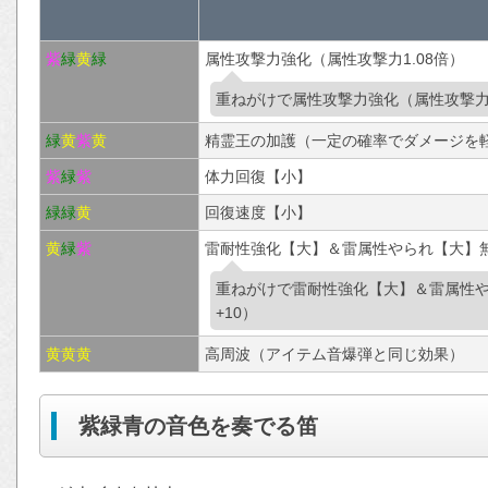
紫
緑
黄
緑
属性攻撃力強化（属性攻撃力1.08倍）
重ねがけで属性攻撃力強化（属性攻撃力1
緑
黄
紫
黄
精霊王の加護（一定の確率でダメージを
紫
緑
紫
体力回復【小】
緑
緑
黄
回復速度【小】
黄
緑
紫
雷耐性強化【大】＆雷属性やられ【大】無
重ねがけで雷耐性強化【大】＆雷属性
+10）
黄
黄
黄
高周波（アイテム音爆弾と同じ効果）
紫緑青の音色を奏でる笛