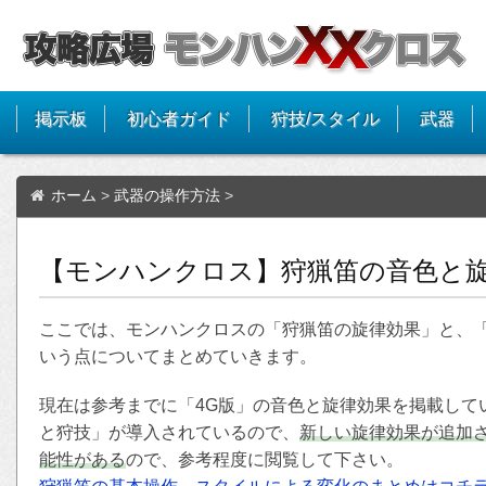
掲示板
初心者ガイド
狩技/スタイル
武器
ホーム
>
武器の操作方法
>
【モンハンクロス】狩猟笛の音色と旋
ここでは、モンハンクロスの「狩猟笛の旋律効果」と、
いう点についてまとめていきます。
現在は参考までに「4G版」の音色と旋律効果を掲載して
と狩技」が導入されているので、
新しい旋律効果が追加
能性がある
ので、参考程度に閲覧して下さい。