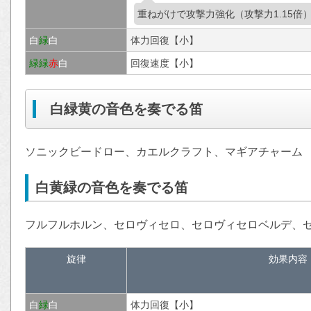
重ねがけで攻撃力強化（攻撃力1.15倍
白
緑
白
体力回復【小】
緑
緑
赤
白
回復速度【小】
白緑黄の音色を奏でる笛
ソニックビードロー、カエルクラフト、マギアチャーム
白黄緑の音色を奏でる笛
フルフルホルン、セロヴィセロ、セロヴィセロベルデ、
旋律
効果内容
白
緑
白
体力回復【小】