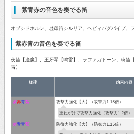
紫青赤の音色を奏でる笛
オブシドホルン、歴耀笛シルリア、ヘビィバグパイプ、
紫赤青の音色を奏でる笛
夜笛【逢魔】、王牙琴【鳴雷】、ラファガトーン、暁笛
雷】
旋律
効果内容
紫
赤
青
紫
攻撃力強化【大】（攻撃力1.15倍）
重ねがけで攻撃力強化（攻撃力1.2倍）
紫
青
青
紫
防御力強化【大】（防御力1.15倍）