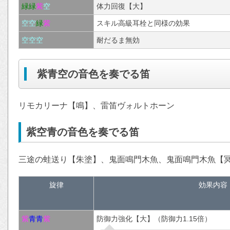
緑
緑
紫
空
体力回復【大】
空
空
緑
紫
スキル高級耳栓と同様の効果
空
空
空
耐だるま無効
紫青空の音色を奏でる笛
リモカリーナ【鳴】、雷笛ヴォルトホーン
紫空青の音色を奏でる笛
三途の蛙送り【朱塗】、鬼面鳴門木魚、鬼面鳴門木魚【
旋律
効果内容
紫
青
青
紫
防御力強化【大】（防御力1.15倍）