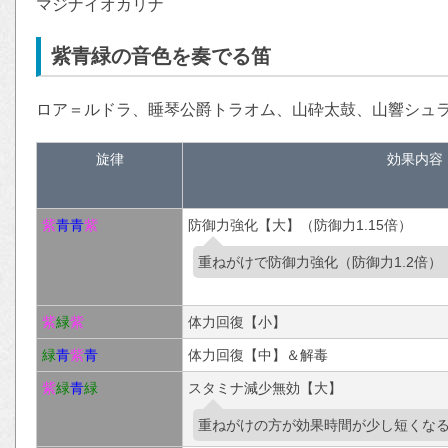
マジナイオカリナ
紫青緑の音色を奏でる笛
ロア＝ルドラ、睡琴公爵トラオム、山砕太鼓、山響シュ
旋律
効果内容
紫
青
青
紫
防御力強化【大】（防御力1.15倍）
重ねがけで防御力強化（防御力1.2倍）
紫
緑
紫
体力回復【小】
緑
青
紫
青
体力回復【中】＆解毒
紫
緑
青
緑
スタミナ減少無効【大】
重ねがけの方が効果時間が少し短くな