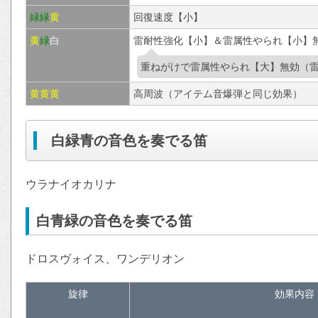
緑
緑
黄
回復速度【小】
黄
緑
白
雷耐性強化【小】＆雷属性やられ【小】無
重ねがけで雷属性やられ【大】無効（雷
黄
黄
黄
高周波（アイテム音爆弾と同じ効果）
白緑青の音色を奏でる笛
ウラナイオカリナ
白青緑の音色を奏でる笛
ドロスヴォイス、ワンデリオン
旋律
効果内容