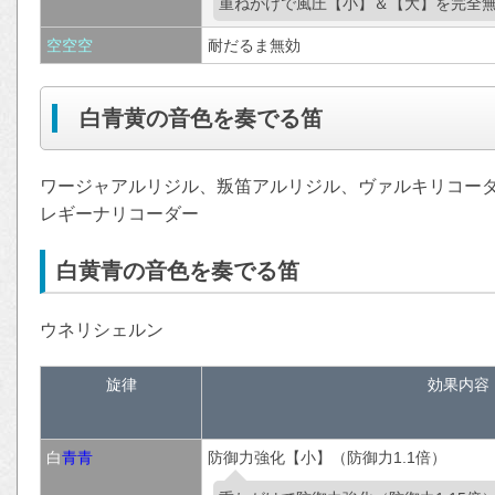
重ねがけで風圧【小】＆【大】を完全
空
空
空
耐だるま無効
白青黄の音色を奏でる笛
ワージャアルリジル、叛笛アルリジル、ヴァルキリコー
レギーナリコーダー
白黄青の音色を奏でる笛
ウネリシェルン
旋律
効果内容
白
青
青
防御力強化【小】（防御力1.1倍）