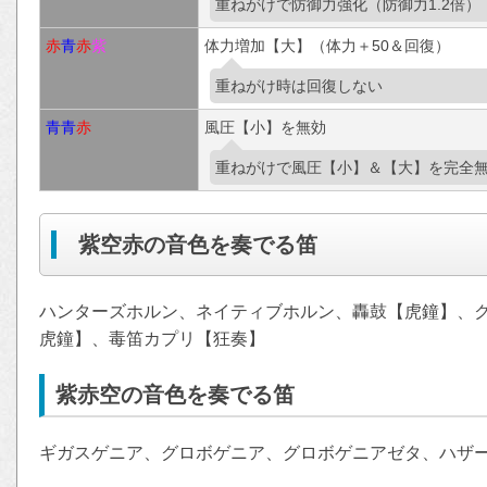
重ねがけで防御力強化（防御力1.2倍）
赤
青
赤
紫
体力増加【大】（体力＋50＆回復）
重ねがけ時は回復しない
青
青
赤
風圧【小】を無効
重ねがけで風圧【小】＆【大】を完全
紫空赤の音色を奏でる笛
ハンターズホルン、ネイティブホルン、轟鼓【虎鐘】、
虎鐘】、毒笛カプリ【狂奏】
紫赤空の音色を奏でる笛
ギガスゲニア、グロボゲニア、グロボゲニアゼタ、ハザ