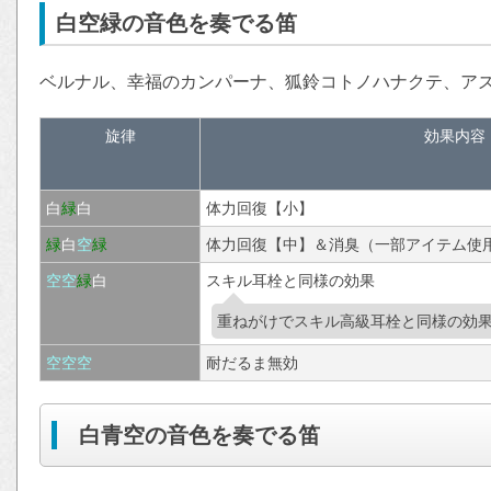
白空緑の音色を奏でる笛
ベルナル、幸福のカンパーナ、狐鈴コトノハナクテ、ア
旋律
効果内容
白
緑
白
体力回復【小】
緑
白
空
緑
体力回復【中】＆消臭（一部アイテム使
空
空
緑
白
スキル耳栓と同様の効果
重ねがけでスキル高級耳栓と同様の効
空
空
空
耐だるま無効
白青空の音色を奏でる笛