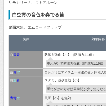
リモカリーナ、ラギアホーン
白空青の音色を奏でる笛
鬼面木魚、エムロードフラップ
旋律
効果内容
白
青
青
防御力強化【小】（防御力1.1倍）
重ねがけで防御力強化（防御力1.15倍
白
青
空
自分だけにアイテム千里眼の薬と同様の
白
空
青
スタミナ減少無効【小】
重ねがけの方が効果時間が少し短くな
青
青
空
風圧【小】を無効