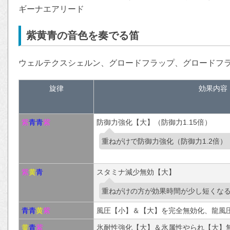
ギーナエアリード
紫黄青の音色を奏でる笛
ウェルテクスシェルン、グロードフラップ、グロードフ
旋律
効果内容
紫
青
青
紫
防御力強化【大】（防御力1.15倍）
重ねがけで防御力強化（防御力1.2倍）
紫
黄
青
スタミナ減少無効【大】
重ねがけの方が効果時間が少し短くな
青
青
黄
紫
風圧【小】＆【大】を完全無効化、龍風
黄
青
紫
氷耐性強化【大】＆氷属性やられ【大】無