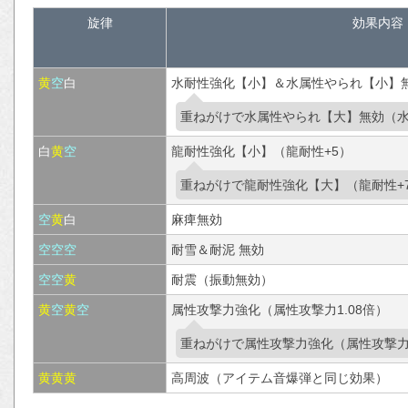
旋律
効果内容
黄
空
白
水耐性強化【小】＆水属性やられ【小】無
重ねがけで水属性やられ【大】無効（水
白
黄
空
龍耐性強化【小】（龍耐性+5）
重ねがけで龍耐性強化【大】（龍耐性+
空
黄
白
麻痺無効
空
空
空
耐雪＆耐泥 無効
空
空
黄
耐震（振動無効）
黄
空
黄
空
属性攻撃力強化（属性攻撃力1.08倍）
重ねがけで属性攻撃力強化（属性攻撃力1
黄
黄
黄
高周波（アイテム音爆弾と同じ効果）