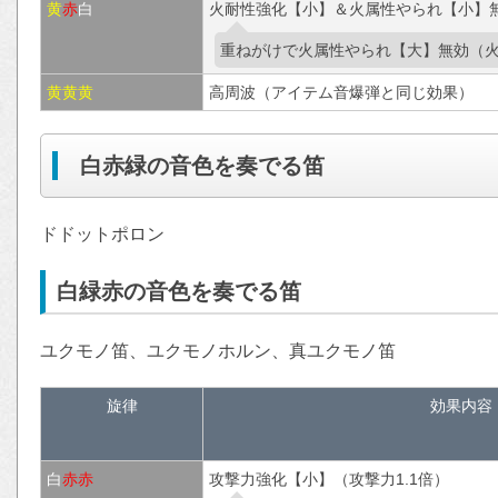
黄
赤
白
火耐性強化【小】＆火属性やられ【小】無
重ねがけで火属性やられ【大】無効（火
黄
黄
黄
高周波（アイテム音爆弾と同じ効果）
白赤緑の音色を奏でる笛
ドドットポロン
白緑赤の音色を奏でる笛
ユクモノ笛、ユクモノホルン、真ユクモノ笛
旋律
効果内容
白
赤
赤
攻撃力強化【小】（攻撃力1.1倍）