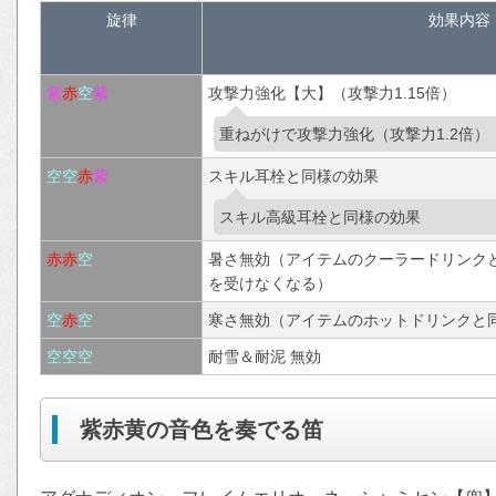
旋律
効果内容
紫
赤
空
紫
攻撃力強化【大】（攻撃力1.15倍）
重ねがけで攻撃力強化（攻撃力1.2倍）
空
空
赤
紫
スキル耳栓と同様の効果
スキル高級耳栓と同様の効果
赤
赤
空
暑さ無効（アイテムのクーラードリンク
を受けなくなる）
空
赤
空
寒さ無効（アイテムのホットドリンクと
空
空
空
耐雪＆耐泥 無効
紫赤黄の音色を奏でる笛