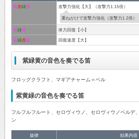
紫
赤
緑
紫
攻撃力強化【大】（攻撃力1.15倍）
重ねがけで攻撃力強化（攻撃力1.2倍）
紫
緑
紫
体力回復【小】
紫
緑
赤
紫
回復速度【大】
紫緑黄の音色を奏でる笛
フロッグクラフト、マギアチャーム＝ベル
紫黄緑の音色を奏でる笛
フルフルフルート、セロヴィウノ、セロヴィウノベルデ
ン
旋律
効果内容