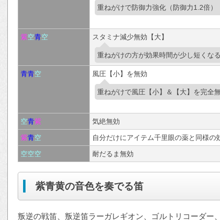
重ねがけで防御力強化（防御力1.2倍）
紫
空
青
空
スタミナ減少無効【大】
重ねがけの方が効果時間が少し短くな
青
青
空
風圧【小】を無効
重ねがけで風圧【小】＆【大】を完全
空
青
紫
気絶無効
紫
青
空
自分だけにアイテム千里眼の薬と同様の
空
空
空
耐だるま無効
紫青黄の音色を奏でる笛
叛逆の戦笛、叛逆笛ラーガレギオン、ゴルトリコーダー