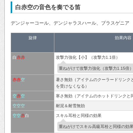
白赤空の音色を奏でる笛
デンジャーコール、デンジャラスハール、ブラスゲニア
旋律
効果内容
白
赤
赤
攻撃力強化【小】（攻撃力1.1倍）
重ねがけで攻撃力強化（攻撃力1.15倍
赤
赤
空
暑さ無効（アイテムのクーラードリンク
を受けなくなる）
空
赤
空
寒さ無効（アイテムのホットドリンクと
空
空
空
耐泥＆耐雪無効
空
空
赤
白
スキル耳栓と同様の効果
重ねがけでスキル高級耳栓と同様の効