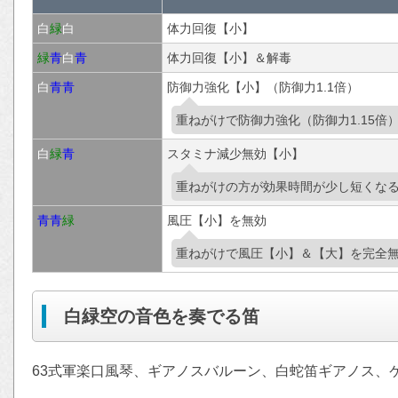
白
緑
白
体力回復【小】
緑
青
白
青
体力回復【小】＆解毒
白
青
青
防御力強化【小】（防御力1.1倍）
重ねがけで防御力強化（防御力1.15倍
白
緑
青
スタミナ減少無効【小】
重ねがけの方が効果時間が少し短くな
青
青
緑
風圧【小】を無効
重ねがけで風圧【小】＆【大】を完全
白緑空の音色を奏でる笛
63式軍楽口風琴、ギアノスバルーン、白蛇笛ギアノス、