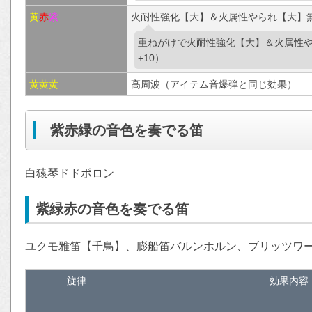
黄
赤
紫
火耐性強化【大】＆火属性やられ【大】無
重ねがけで火耐性強化【大】＆火属性や
+10）
黄
黄
黄
高周波（アイテム音爆弾と同じ効果）
紫赤緑の音色を奏でる笛
白猿琴ドドポロン
紫緑赤の音色を奏でる笛
ユクモ雅笛【千鳥】、膨船笛バルンホルン、ブリッツワ
旋律
効果内容