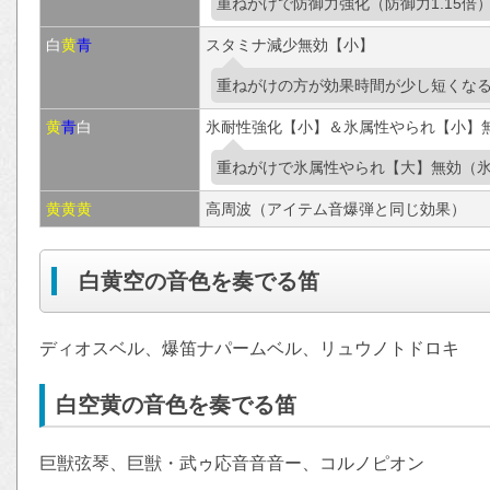
重ねがけで防御力強化（防御力1.15倍
白
黄
青
スタミナ減少無効【小】
重ねがけの方が効果時間が少し短くな
黄
青
白
氷耐性強化【小】＆氷属性やられ【小】無
重ねがけで氷属性やられ【大】無効（氷
黄
黄
黄
高周波（アイテム音爆弾と同じ効果）
白黄空の音色を奏でる笛
ディオスベル、爆笛ナパームベル、リュウノトドロキ
白空黄の音色を奏でる笛
巨獣弦琴、巨獣・武ゥ応音音音ー、コルノピオン