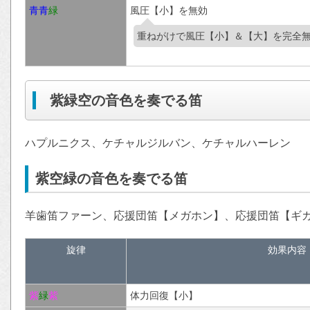
青
青
緑
風圧【小】を無効
重ねがけで風圧【小】＆【大】を完全
紫緑空の音色を奏でる笛
ハプルニクス、ケチャルジルバン、ケチャルハーレン
紫空緑の音色を奏でる笛
羊歯笛ファーン、応援団笛【メガホン】、応援団笛【ギ
旋律
効果内容
紫
緑
紫
体力回復【小】