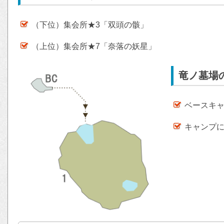
（下位）集会所★3「双頭の骸」
（上位）集会所★7「奈落の妖星」
竜ノ墓場
ベースキャ
キャンプ