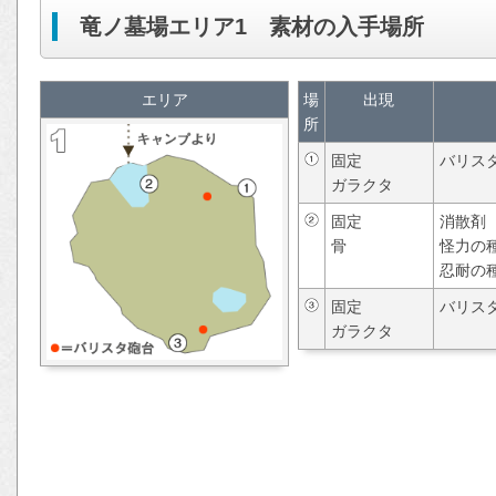
竜ノ墓場エリア1 素材の入手場所
エリア
場
出現
所
固定
バリス
ガラクタ
固定
消散剤
骨
怪力の
忍耐の
固定
バリス
ガラクタ