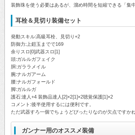
装飾珠を使う必要はあるが、溜め時間を短縮できる「集
耳栓＆見切り装備セット
発動スキル:高級耳栓、見切り+2
防御力:上鎧玉までで169
余りスロ[0]武器スロ[1]
頭:ガルルガフェイク
胴:ガララメイル
腕:ナルガアーム
腰:ナルガフォールド
脚:ガルルガ
護石:達人+4 装飾品達人[2]×2[1]×2聴覚保護[1]×2
コメント:後半使用するには便利です。
ただ武器すろ一個でちょうどぴったりなのが欠点ですか
ガンナー用のオススメ装備