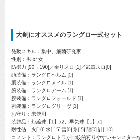
大剣にオススメのラングロ一式セット
発動スキル：集中、細菌研究家
性別：男 or 女
防御力 [90→190]／余りスロ [1]／武器スロ[0]
頭装備：ラングロヘルム [0]
胴装備：ラングロメイル [1]
腕装備：ラングロアーム [1]
腰装備：ラングロフォールド [1]
脚装備：ラングログリーヴ [1]
お守り：未使用
装飾品：短縮珠【1】x2、早気珠【1】x1
耐性値：火[10] 水[-15] 雷[0] 氷[-5] 龍[0] 計[-10]
コメント：ラングロトラが比較的狩りやすいモンスター