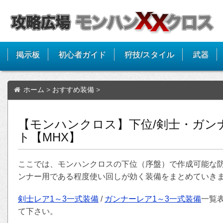
掲示板
初心者ガイド
狩技/スタイル
武器
ホーム
>
おすすめ装備
>
【モンハンクロス】下位/剣士・ガン
ト【MHX】
ここでは、モンハンクロスの下位（序盤）で作成可能な防
ンナー用である程度使い回しが効く装備をまとめていき
剣士レア1～3一式装備
/
ガンナーレア1～3一式装備
一覧
て下さい。