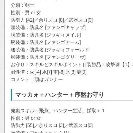
分類：剣士
性別：男 or 女
防御力 [42]／余りスロ [0]／武器スロ[0]
頭装備：防具名 [ファンゴキャップ]
胴装備：防具名 [ジャギィメイル]
腕装備：防具名 [ファンゴアーム]
腰装備：防具名 [ジャギィフォールド]
脚装備：防具名 [ファンゴグリーヴ]
お守り：スキルとスキルポイント [] 装飾品：攻撃珠【1】
耐性値：火[-4] 水[7] 雷[-6] 氷[3] 龍[0]
コメント：頭はガンナー
マッカォ＋ハンター＋序盤お守り
発動スキル：飛燕、ハンター生活、採取＋１
性別：男 or 女
防御力 [55]／余りスロ [3]／武器スロ[0]
頭装備：マッカォヘルム [1]