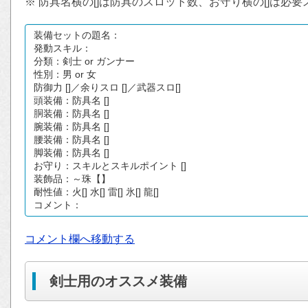
※ 防具名横の[]は防具のスロット数、お守り横の[]は必
コメント欄へ移動する
剣士用のオススメ装備