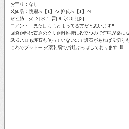
お守り：なし
装飾品：跳躍珠【1】×2 抑反珠【1】×4
耐性値：火[-2] 水[1] 雷[-9] 氷[3] 龍[3]
コメント：見た目もまとまってる方だと思います!!
回避距離は貫通のクリ距離維持に役立つので狩猟が楽に
武器スロも護石も使っていないので護石があれば見切り
これでブシドー 火薬装填で貫通ぶっぱしております!!!!!!