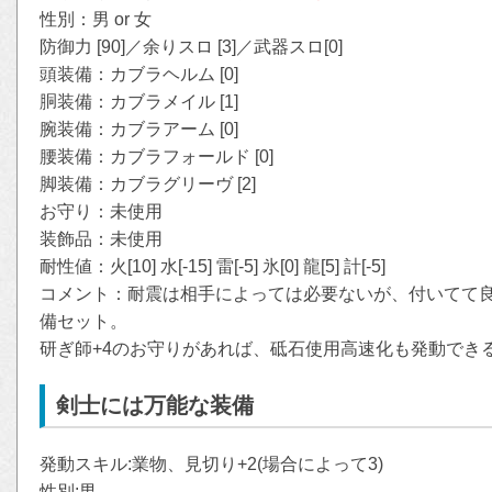
性別：男 or 女
防御力 [90]／余りスロ [3]／武器スロ[0]
頭装備：カブラヘルム [0]
胴装備：カブラメイル [1]
腕装備：カブラアーム [0]
腰装備：カブラフォールド [0]
脚装備：カブラグリーヴ [2]
お守り：未使用
装飾品：未使用
耐性値：火[10] 水[-15] 雷[-5] 氷[0] 龍[5] 計[-5]
コメント：耐震は相手によっては必要ないが、付いてて
備セット。
研ぎ師+4のお守りがあれば、砥石使用高速化も発動でき
剣士には万能な装備
発動スキル:業物、見切り+2(場合によって3)
性別:男