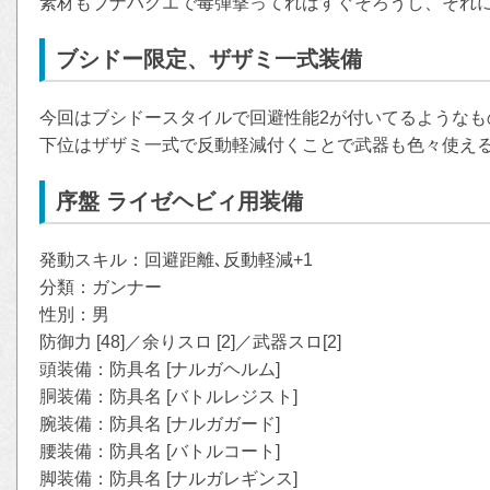
素材もブナハクエで毒弾撃ってればすぐそろうし、それ
ブシドー限定、ザザミ一式装備
今回はブシドースタイルで回避性能2が付いてるようなも
下位はザザミ一式で反動軽減付くことで武器も色々使え
序盤 ライゼヘビィ用装備
発動スキル：回避距離､反動軽減+1
分類：ガンナー
性別：男
防御力 [48]／余りスロ [2]／武器スロ[2]
頭装備：防具名 [ナルガヘルム]
胴装備：防具名 [バトルレジスト]
腕装備：防具名 [ナルガガード]
腰装備：防具名 [バトルコート]
脚装備：防具名 [ナルガレギンス]