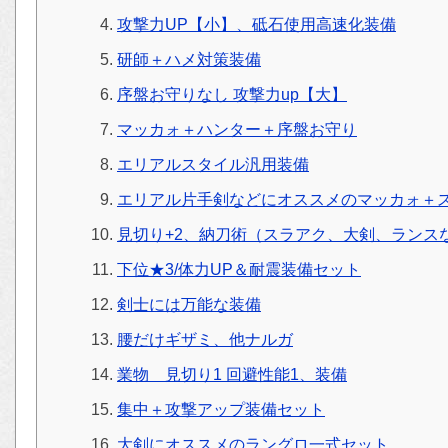
攻撃力UP【小】、砥石使用高速化装備
研師＋ハメ対策装備
序盤お守りなし 攻撃力up【大】
マッカォ＋ハンター＋序盤お守り
エリアルスタイル汎用装備
エリアル片手剣などにオススメのマッカォ＋
見切り+2、納刀術（スラアク、大剣、ランス
下位★3/体力UP＆耐震装備セット
剣士には万能な装備
腰だけギザミ、他ナルガ
業物 見切り1 回避性能1、装備
集中＋攻撃アップ装備セット
大剣にオススメのラングロ一式セット