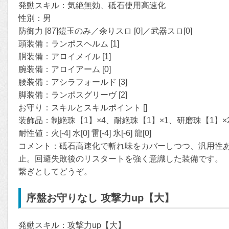
発動スキル：気絶無効、砥石使用高速化
性別：男
防御力 [87]鎧玉のみ／余りスロ [0]／武器スロ[0]
頭装備：ランポスヘルム [1]
胴装備：アロイメイル [1]
腕装備：アロイアーム [0]
腰装備：アシラフォールド [3]
脚装備：ランポスグリーヴ [2]
お守り：スキルとスキルポイント []
装飾品：制絶珠【1】×4、耐絶珠【1】×1、研磨珠【1】×
耐性値：火[-4] 水[0] 雷[-4] 氷[-6] 龍[0]
コメント：砥石高速化で斬れ味をカバーしつつ、汎用性
止。回避失敗後のリスタートを強く意識した装備です。
繋ぎとしてどうぞ。
序盤お守りなし 攻撃力up【大】
発動スキル：攻撃力up【大】