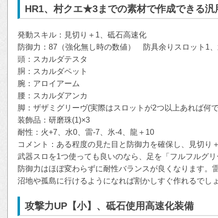
HR1、村クエ★3までの素材で作成できる汎
発動スキル：見切り＋1、砥石高速化
防御力：87（強化無し時の数値） 防具余りスロット1
頭：スカルダテスタ
胴：スカルダペット
腕：アロイアーム
腰：スカルダアンカ
脚：ザザミグリーヴ(実際はスロットが2つ以上あれば何で
装飾品：研磨珠(1)×3
耐性：火+7、水0、雷-7、氷-4、龍＋10
コメント：ある程度の見た目と防御力を確保し、見切り＋
武器スロを1つ使っても良いのなら、足を「フルフルグリ
防御力はほぼ変わらずに耐性バランスが良くなります。雷
沼地や孤島に行けるようになれば割かしすぐ作れるでし
攻撃力UP【小】、砥石使用高速化装備