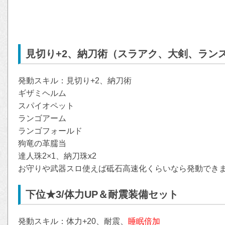
見切り+2、納刀術（スラアク、大剣、ラン
発動スキル：見切り+2、納刀術
ギザミヘルム
スパイオペット
ランゴアーム
ランゴフォールド
狗竜の革臑当
達人珠2×1、納刀珠x2
お守りや武器スロ使えば砥石高速化くらいなら発動でき
下位★3/体力UP＆耐震装備セット
発動スキル：体力+20、耐震、
睡眠倍加