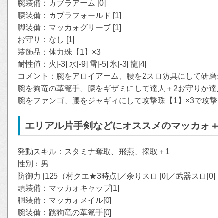
腕装備：カブラアーム [0]
腰装備：カブラフォールド [1]
脚装備：マッカォグリーブ [1]
お守り：なし [1]
装飾品：体力珠【1】×3
耐性値：火[-3] 水[-9] 雷[-5] 氷[-3] 龍[4]
コメント：腕をアロイアーム、腰を2スロ防具にして研磨
腕を狗竜の革篭手、腰をギザミにして達人＋2お守りか達人
腕をファンゴ、腰をジャギィにして攻撃珠【1】×3で攻撃
エリアル片手剣などにオススメのマッカォ
発動スキル：スタミナ奪取、飛燕、採取＋1
性別：男
防御力 [125（村クエ★3時点]／余りスロ [0]／武器スロ[0]
頭装備：マッカォキャップ[1]
胴装備：マッカォメイル[0]
腕装備：跳狗竜の革篭手[0]