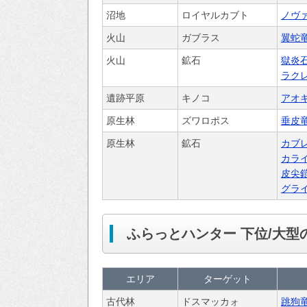
沼地
ロイヤルカブト
ノヴ
火山
ガブラス
翼蛇
火山
鉱石
獄炎
ラク
遺跡平原
キノコ
アオ
原生林
ズワロポス
垂皮
原生林
鉱石
カブ
カラ
皮
尖
グラ
ふらっとハンター 下位/大型
エリア
ターゲット
古代林
ドスマッカォ
跳狗