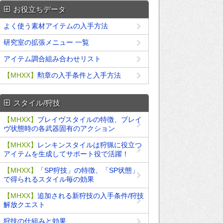
お役立ちデータ
よく使う素材アイテムの入手方法
研究室の拡張メニュー 一覧
アイテム調合組み合わせリスト
【MHXX】
勲章の入手条件と入手方法
スタイル/狩技
【MHXX】
ブレイヴスタイルの特徴、ブレイ
ヴ状態時の各武器固有のアクション
【MHXX】
レンキンスタイルは狩猟に役立つ
アイテムを生成してサポート役で活躍！
【MHXX】
「SP狩技」の特徴、「SP状態」
で得られるスタイル毎の効果
【MHXX】
追加される新狩技の入手条件/狩技
解放クエスト
狩技の仕組みと効果