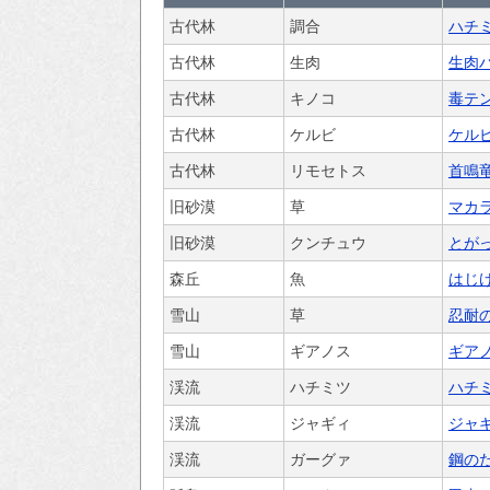
古代林
調合
ハチ
古代林
生肉
生肉
古代林
キノコ
毒テ
古代林
ケルビ
ケル
古代林
リモセトス
首鳴
旧砂漠
草
マカ
旧砂漠
クンチュウ
とが
森丘
魚
はじ
雪山
草
忍耐
雪山
ギアノス
ギア
渓流
ハチミツ
ハチ
渓流
ジャギィ
ジャ
渓流
ガーグァ
鋼の