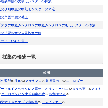
の腹袋
甲虫の大顎
モンスターの体液
虫の羽
飛甲虫の甲殻
モンスターの体液
鹿の角
雲羊鹿の毛玉
ゴスタの甲殻
カンタロスの甲殻
カンタロスの羽
モンスターの体液
様の皮
翼蛇竜の皮
翼蛇竜の頭
グライト鉱石
紅蓮石
・採集の報酬一覧
報酬
竜の堅殻
x2
生肉
x3
アオキノコ
x2
首鳴竜の皮
x2
ニトロダケ
ビートル
ドスヘラクレス
雷光虫
釣りフィーバエ
x2
カラの実
x10
アオキ
2
ニトロダケ
にが虫
首鳴竜の皮
x2
鳥竜種の牙
x5
の堅殻
王族カナブン
氷結晶
x2
ドスビスカス
x2