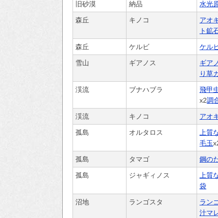
旧砂漠
納品
水光
森丘
キノコ
アオ
ト鉱
森丘
ケルビ
ケル
雪山
ギアノス
ギア
り草
渓流
ブナハブラ
飛甲
x2
調
渓流
キノコ
アオ
孤島
オルタロス
上質
毛玉
x
孤島
タマゴ
鋼の
孤島
ジャギィノス
上質
袋
沼地
ランゴスタ
ラン
汁
マ