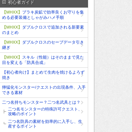
初心者ガイド
【MHXX】
ブラキ炭鉱で効率良くお守りを集
める必要装備としゃがみハメ手順
【MHXX】
ダブルクロスで追加される新要素
のまとめ
【MHXX】
ダブルクロスのセーブデータ引き
継ぎ
【MHXX】
スキル（性能）はそのままで見た
目を変える「防具合成」
【初心者向け】まとめて生肉を焼けるよろず
焼き
獰猛化モンスター/クエストの出現条件、入手
できる素材
二つ名持ちモンスター？二つ名武具とは？
二つ名モンスターの特殊許可クエスト、
攻略のポイント
二つ名防具の素材を効率的に入手し、生
産するポイント