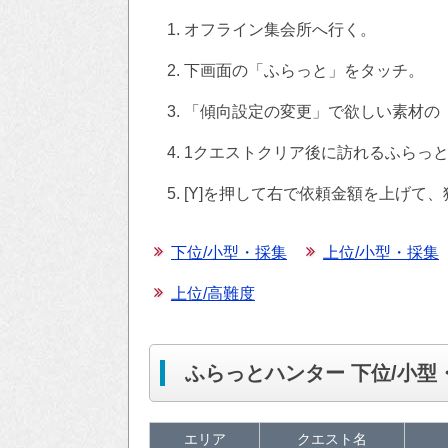
オフライン集会所へ行く。
下画面の「ふらっと」をタッチ。
「傾向設定の変更」で欲しい素材の
1クエストクリア後に訪れるふらっ
[Y]を押して右で依頼金額を上げて
下位/小型・採集
上位/小型・採集
上位/高難度
ふらっとハンター 下位/小型
エリア
クエスト名