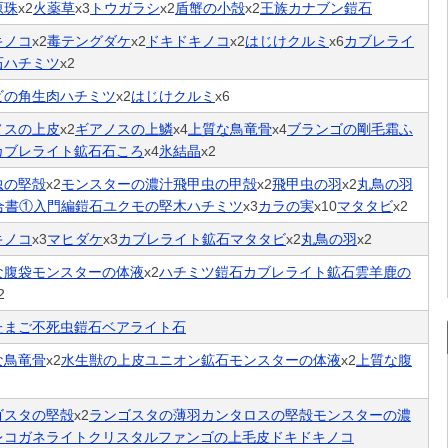
原珠
x2
火薬草
x3
トウガラシ
x2
盾蟹の小殻
x2
王族カナブン
鎧石
キノコ
x2
毒テングダケ
x2
ドキドキノコ
x2
はじけクルミ
x6
カブレライ
石
ハチミツ
x2
ビの角
生肉
ハチミツ
x2
はじけクルミ
x6
ノスの上皮
x2
ギアノスの上鱗
x4
上質な鳥竜骨
x4
ブランゴの剛毛
霜ふ
カブレライト鉱石
石ころ
x4
氷結晶
x2
虫の堅殻
x2
モンスターの濃汁
飛甲虫の甲殻
x2
飛甲虫の羽
x2
丸鳥の羽
合書①入門編
鎧石
ユクモの堅木
ハチミツ
x3
カラの実
x10
マタタビ
x2
キノコ
x3
マヒダケ
x3
カブレライト鉱石
マタタビ
x2
丸鳥の羽
x2
な腹袋
モンスターの体液
x2
ハチミツ
鎧石
カブレライト鉱石
雲羊鹿の
2
たまご
不死虫
鎧石
ベアライト石
な鳥竜骨
x2
水生獣の上皮
ユニオン鉱石
モンスターの体液
x2
上質な腹
ゴスタの堅殻
x2
ランゴスタの薄羽
カンタロスの堅殻
モンスターの濃
レコガネ
ライトクリスタル
ファンゴの上毛皮
ドキドキノコ