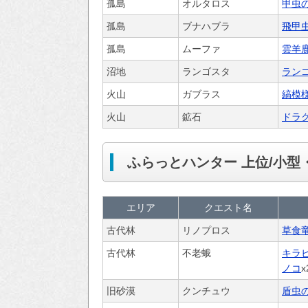
孤島
オルタロス
甲虫
孤島
ブナハブラ
飛甲
孤島
ムーファ
雲羊
沼地
ランゴスタ
ラン
火山
ガブラス
縞模
火山
鉱石
ドラ
ふらっとハンター 上位/小型
エリア
クエスト名
古代林
リノプロス
草食
古代林
不老蛾
キラ
ノコ
x
旧砂漠
クンチュウ
盾虫