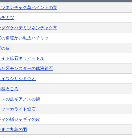
ミツ
ネンチャク草
ペイントの実
ハチミツ
ングダケ
ハチミツ
ネンチャク草
ビの角
暖かい毛皮
ハチミツ
竜の皮
ライト鉱石
キラビートル
った牙
モンスターの体液
鎧石
けイワシ
サシミウオ
の種
石ころ
ノスの皮
ギアノスの鱗
ミツ
マカライト鉱石
ギィの鱗
ジャギィの皮
たまご
丸鳥の羽