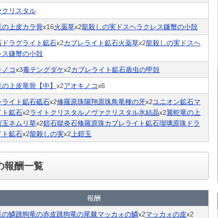
ァクリスタル
竜の上皮
カラ骨
x16
火薬草
x2
龍殺しの実
ドスヘラクレス
鎌蟹の小殻
石
ドラグライト鉱石
x2
カブレライト鉱石
火薬草
x2
龍殺しの実
ドスヘ
レス
鎌蟹の小殻
キノコ
x3
毒テングダケ
x2
カブレライト鉱石
盾虫の甲殻
竜の上皮
竜骨【中】
x2
アオキノコ
x6
レライト鉱石
砥石
x2
修羅原珠
陽翔原珠
鳥竜種の牙
x2
ユニオン鉱石
マ
イト鉱石
x2
ライトクリスタル
ノヴァクリスタル
氷結晶
x2
翼蛇竜の上
鎧玉
ネムリ草
x2
鎧石
獄炎石
修羅原珠
カブレライト鉱石
瑠璃原珠
ドラ
イト鉱石
x2
龍殺しの実
x2
上鎧玉
の報酬一覧
報酬
竜の鱗
跳狗竜の赤皮
跳狗竜の尾棘
マッカォの鱗
x2
マッカォの皮
x2