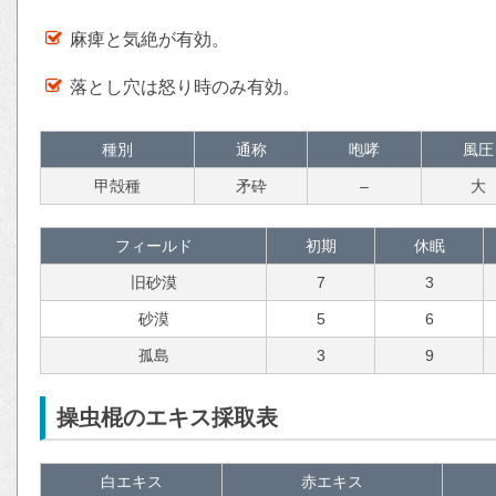
麻痺と気絶が有効。
落とし穴は怒り時のみ有効。
種別
通称
咆哮
風圧
甲殻種
矛砕
–
大
フィールド
初期
休眠
旧砂漠
7
3
砂漠
5
6
孤島
3
9
操虫棍のエキス採取表
白エキス
赤エキス