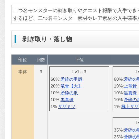
二つ名モンスターの剥ぎ取りやクエスト報酬で入手でき
するほど、二つ名モンスター素材やレア素材の入手確率
剥ぎ取り・落し物
部位
回数
下位
本体
3
Lv1～3
L
60%:
矛砕の甲殻
60%:
矛砕の
20%:
竜骨【大】
19%:
上竜骨
10%:
矛砕の爪
10%:
黒真珠
10%:
黒真珠
10%:
矛砕の
1%:
ザザミソ
1%:
極上ザザ
L
35%:
矛砕の
25%:
矛砕の