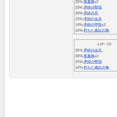
25%:
黒真珠
x2
20%:
矛砕の堅殻
20%:
矛砕の爪
15%:
矛砕の尖爪
10%:
矛砕の甲殻
x2
10%:
朽ちた真紅の角
Lv9～10
35%:
矛砕の尖爪
30%:
黒真珠
x2
25%:
矛砕の堅殻
10%:
朽ちた真紅の角