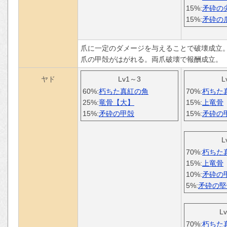
15%:
矛砕の
15%:
矛砕の
爪に一定のダメージを与えることで破壊成立
爪の甲殻がはがれる。両爪破壊で報酬成立。
ヤド
Lv1～3
L
60%:
朽ちた真紅の角
70%:
朽ちた
25%:
竜骨【大】
15%:
上竜骨
15%:
矛砕の甲殻
15%:
矛砕の
L
70%:
朽ちた
15%:
上竜骨
10%:
矛砕の
5%:
矛砕の堅
L
70%:
朽ちた