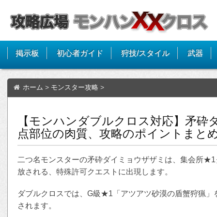
掲示板
初心者ガイド
狩技/スタイル
武器
ホーム
>
モンスター攻略
>
【モンハンダブルクロス対応】矛砕
点部位の肉質、攻略のポイントまとめ
二つ名モンスターの矛砕ダイミョウザザミは、集会所★1
放される、特殊許可クエストに出現します。
ダブルクロスでは、G級★1「アツアツ砂漠の盾蟹狩猟」
されます。