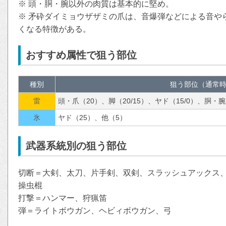
※ 頭・胴・腕以外の肉質は基本的に堅め。
※ 矛砕ダイミョウザザミの爪は、音爆弾などによる音や
くなる特徴がある。
おすすめ属性で狙う部位
種別
狙う部位（通常時
雷
頭・爪（20）、脚（20/15）、ヤド（15/0）、胴・腕
氷
ヤド（25）、他（5）
武器系統別の狙う部位
切断＝大剣、太刀、片手剣、双剣、スラッシュアックス
操虫棍
打撃＝ハンマー、狩猟笛
弾＝ライトボウガン、ヘビィボウガン、弓