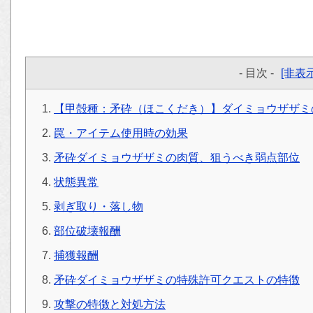
- 目次 -
[非表示
【甲殻種：矛砕（ほこくだき）】ダイミョウザザミ
罠・アイテム使用時の効果
矛砕ダイミョウザザミの肉質、狙うべき弱点部位
状態異常
剥ぎ取り・落し物
部位破壊報酬
捕獲報酬
矛砕ダイミョウザザミの特殊許可クエストの特徴
攻撃の特徴と対処方法