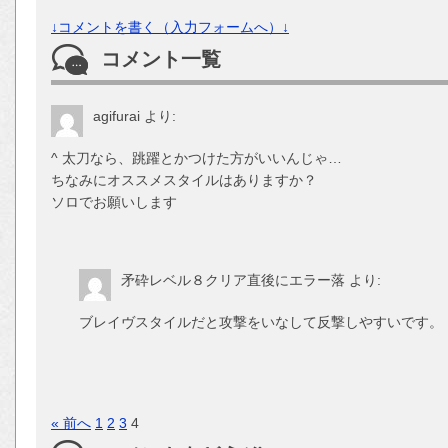
↓コメントを書く（入力フォームへ）↓
コメント一覧
agifurai
より:
^ 太刀なら、跳躍とかつけた方がいいんじゃ…
ちなみにオススメスタイルはありますか？
ソロでお願いします
矛砕レベル８クリア直後にエラー落
より:
ブレイヴスタイルだと攻撃をいなして反撃しやすいです。
« 前へ
1
2
3
4