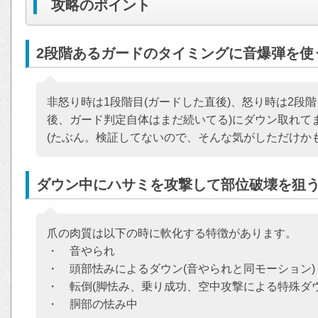
攻略のポイント
2段階あるガードのタイミングに音爆弾を使
非怒り時は1段階目(ガードした直後)、怒り時は2段
後、ガード判定自体はまだ続いてる)にダウン取れて
(たぶん。検証してないので、そんな気がしただけか
ダウン中にハサミを攻撃して部位破壊を狙
爪の肉質は以下の時に軟化する特徴があります。
・ 音やられ
・ 頭部怯みによるダウン(音やられと同モーション)
・ 転倒(脚怯み、乗り成功、空中攻撃による特殊ダウ
・ 胴部の怯み中