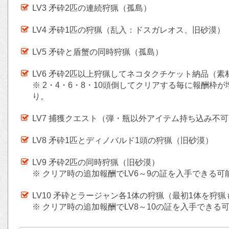
LV3 矛砕2匹の連続狩猟（孤島）
LV4 矛砕1匹の狩猟（乱入：ドスガレオス、旧砂漠）
LV5 矛砕と盾蟹の同時狩猟（孤島）
LV6 矛砕2匹以上狩猟してネコタクチケット納品（
※ 2・4・6・8・10頭倒してクリアする毎に報酬枠
り。
LV7 捕獲クエスト（弾・瓶以外アイテム持ち込み不
LV8 矛砕1匹とディノバルド1頭の狩猟（旧砂漠）
LV9 矛砕2匹の同時狩猟（旧砂漠）
※ クリア時の追加報酬でLV6～9の証を入手できる可
LV10 矛砕とラージャン各1体の狩猟（最初1体を狩
※ クリア時の追加報酬でLV8～10の証を入手できる