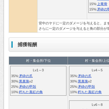
15%:
上竜骨
15%:
矛砕の
背中のヤドに一定のダメージを与えると、ま
さらに一定のダメージを与えると角の部分が
捕獲報酬
村・集会所/下位
村・集会所/上
Lv1～3
Lv4～5
35%:
矛砕の爪
35%:
矛砕の爪
30%:
黒真珠
x2
30%:
黒真珠
x2
25%:
矛砕の甲殻
25%:
矛砕の甲殻
10%:
朽ちた真紅の角
10%:
朽ちた真紅の角
Lv6～8