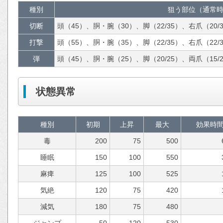
種別
狙う部位（通常時
切断
頭（45）、胴・腕（30）、脚（22/35）、右爪（20/3
打撃
頭（55）、胴・腕（35）、脚（22/35）、右爪（22/3
弾
頭（45）、胴・腕（25）、脚（20/25）、両爪（15/
状態異常
種別
初期
上昇
最大
効果時
毒
200
75
500
睡眠
150
100
550
麻痺
125
100
525
気絶
120
75
420
減気
180
75
480