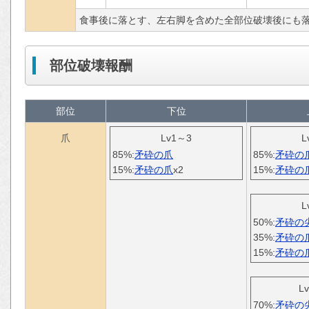
食事後に落とす、左右脚を含めた全部位破壊後にも
部位破壊報酬
部位
下位
爪
Lv1～3
L
85%:
矛砕の爪
85%:
矛砕の
15%:
矛砕の爪
x2
15%:
矛砕の
L
50%:
矛砕の
35%:
矛砕の
15%:
矛砕の
L
70%:
矛砕の