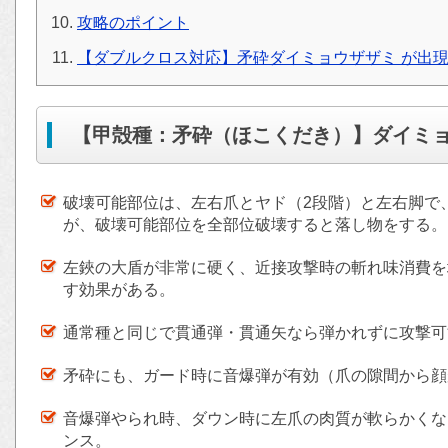
攻略のポイント
【ダブルクロス対応】矛砕ダイミョウザザミ が出
【甲殻種：矛砕（ほこくだき）】ダイミ
破壊可能部位は、左右爪とヤド（2段階）と左右脚で
が、破壊可能部位を全部位破壊すると落し物をする。
左鋏の大盾が非常に硬く、近接攻撃時の斬れ味消費を
す効果がある。
通常種と同じで貫通弾・貫通矢なら弾かれずに攻撃可
矛砕にも、ガード時に音爆弾が有効（爪の隙間から顔
音爆弾やられ時、ダウン時に左爪の肉質が軟らかくな
ンス。