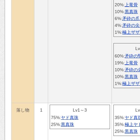
20%:
上竜骨
10%:
黒真珠
6%:
矛砕の爪
4%:
矛砕の尖
1%:
極上ザザ
L
60%:
矛砕の
19%:
上竜骨
10%:
矛砕の
10%:
黒真珠
1%:
極上ザザ
落し物
1
Lv1～3
L
75%:
ヤド真珠
35%:
ヤド真
25%:
黒真珠
35%:
極上ヤ
25%:
黒真珠