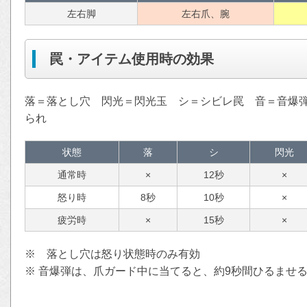
左右脚
左右爪、腕
罠・アイテム使用時の効果
落＝落とし穴 閃光＝閃光玉 シ＝シビレ罠 音＝音爆
られ
状態
落
シ
閃光
通常時
×
12秒
×
怒り時
8秒
10秒
×
疲労時
×
15秒
×
※ 落とし穴は怒り状態時のみ有効
※ 音爆弾は、爪ガード中に当てると、約9秒間ひるませ