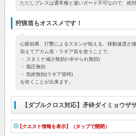
ただしブレスは通常種と違いガード不可なので、絶
狩猟笛もオススメです！
心眼効果、打撃によるスタンが狙える、移動速度が
加えてアカム笛・ラギア笛を使うことで、
・ スタミナ減少無効(=水やられ無効)
・ 風圧無効
・ 気絶無効(ラギア笛時)
を吹くことが出来ます。
【ダブルクロス対応】矛砕ダイミョウザザ
【クエスト情報を表示】（タップで開閉）