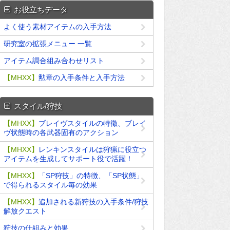
お役立ちデータ
よく使う素材アイテムの入手方法
研究室の拡張メニュー 一覧
アイテム調合組み合わせリスト
【MHXX】
勲章の入手条件と入手方法
スタイル/狩技
【MHXX】
ブレイヴスタイルの特徴、ブレイ
ヴ状態時の各武器固有のアクション
【MHXX】
レンキンスタイルは狩猟に役立つ
アイテムを生成してサポート役で活躍！
【MHXX】
「SP狩技」の特徴、「SP状態」
で得られるスタイル毎の効果
【MHXX】
追加される新狩技の入手条件/狩技
解放クエスト
狩技の仕組みと効果