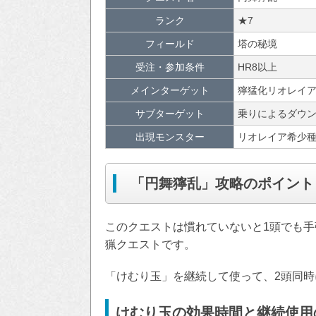
ランク
★7
フィールド
塔の秘境
受注・参加条件
HR8以上
メインターゲット
獰猛化リオレイ
サブターゲット
乗りによるダウン
出現モンスター
リオレイア希少
「円舞獰乱」攻略のポイント
このクエストは慣れていないと1頭でも
猟クエストです。
「けむり玉」を継続して使って、2頭同
けむり玉の効果時間と継続使用