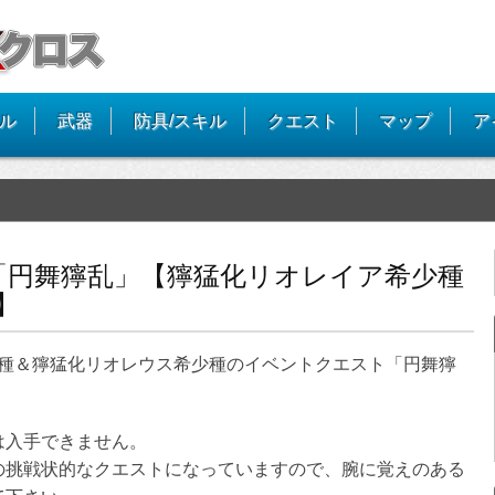
イル
武器
防具/スキル
クエスト
マップ
ア
「円舞獰乱」【獰猛化リオレイア希少種
】
希少種＆獰猛化リオレウス希少種のイベントクエスト「円舞獰
は入手できません。
の挑戦状的なクエストになっていますので、腕に覚えのある