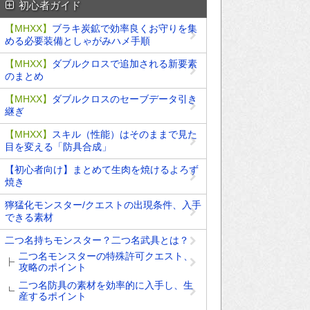
初心者ガイド
【MHXX】
ブラキ炭鉱で効率良くお守りを集
める必要装備としゃがみハメ手順
【MHXX】
ダブルクロスで追加される新要素
のまとめ
【MHXX】
ダブルクロスのセーブデータ引き
継ぎ
【MHXX】
スキル（性能）はそのままで見た
目を変える「防具合成」
【初心者向け】まとめて生肉を焼けるよろず
焼き
獰猛化モンスター/クエストの出現条件、入手
できる素材
二つ名持ちモンスター？二つ名武具とは？
二つ名モンスターの特殊許可クエスト、
攻略のポイント
二つ名防具の素材を効率的に入手し、生
産するポイント