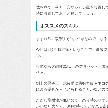
隙を見て、落とし穴やシビレ罠を設置し
時に設置しておくと良いでしょう。
オススメのスキル
まず非常に攻撃力が高い2頭なので、な
今回は2頭同時狩猟ということで、事故
つ。
可能なら火耐性25以上の防具セット、毒
せる。
剣士の黒炎王一式装備に防御力飯＋ネコ
による硬直からハメられることがないの
ただし龍耐性が低いので、怒り時のリオ
がかなり大きく、3/4程持っていかれる点