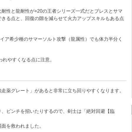
耐性と龍耐性が+20の王者シリーズ一式だとブレスとサマ
できる点と、回復の隙を減らせて火力アップスキルもある点
レイア希少種のサマーソルト攻撃（龍属性）でも体力半分く
われやすくなる点に注意。
強走薬グレート」があると非常に立ち回りやすくなります。
り、ピンチを招いたりするので、剣士は「絶対回避【臨
場面を救われました。