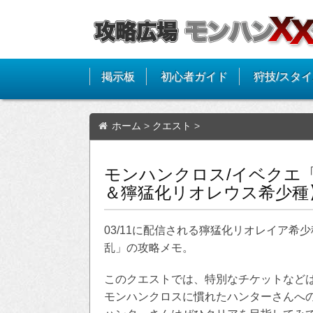
掲示板
初心者ガイド
狩技/スタ
ホーム
>
クエスト
>
モンハンクロス/イベクエ
＆獰猛化リオレウス希少種
03/11に配信される獰猛化リオレイア
乱」の攻略メモ。
このクエストでは、特別なチケットなど
モンハンクロスに慣れたハンターさんへ