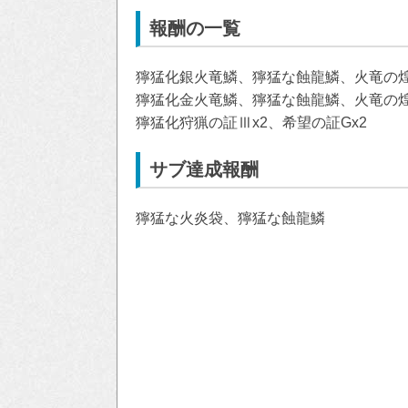
報酬の一覧
獰猛化銀火竜鱗、獰猛な蝕龍鱗、火竜の
獰猛化金火竜鱗、獰猛な蝕龍鱗、火竜の
獰猛化狩猟の証Ⅲx2、希望の証Gx2
サブ達成報酬
獰猛な火炎袋、獰猛な蝕龍鱗