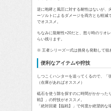
逆に咆哮と風圧に対する耐性はないが、火
ーソルトによるダメージを両方とも軽減
でオススメ。
ちなみに龍耐性+20だと、怒り時のリオ
らい残ります。
※ 王者シリーズ一式は挑発も発動して狙
便利なアイテムや狩技
しつこくハンターを追ってくるので、「
（在庫があればオススメ）
砥石を使う隙を探すのに時間がかかった
戦】」の狩技がオススメ。
「絶対回避【臨戦】」で何度か絶望的な