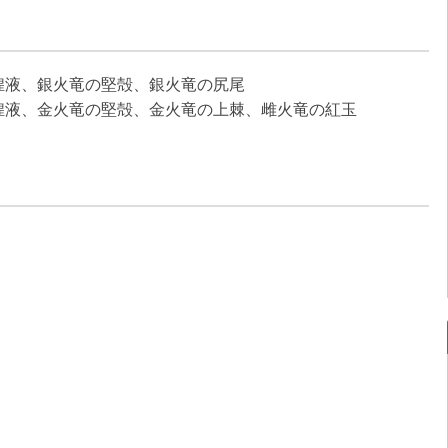
煌液、銀火竜の堅殻、銀火竜の尻尾
煌液、金火竜の堅殻、金火竜の上棘、雌火竜の紅玉