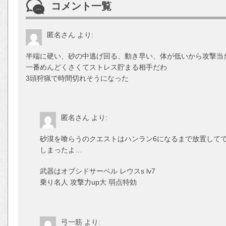
コメント一覧
匿名さん
より:
半端に硬い、砂の中逃げ回る、動き早い、体が低いから攻撃当
一番めんどくさくてストレス貯まる相手だわ
3頭狩猟で時間切れそうになった
匿名さん
より:
砂漠を喰らうのクエストはハンラン6になるまで放置してて
しまったよ…
武器はオブシドサーベル レウスs lv7
乗り名人 攻撃力up大 弱点特効
弓一筋
より: