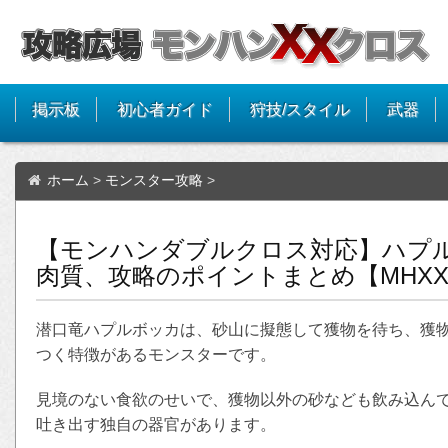
掲示板
初心者ガイド
狩技/スタイル
武器
ホーム
>
モンスター攻略
>
【モンハンダブルクロス対応】ハプ
肉質、攻略のポイントまとめ【MHX
潜口竜ハプルボッカは、砂山に擬態して獲物を待ち、獲
つく特徴があるモンスターです。
見境のない食欲のせいで、獲物以外の砂なども飲み込んで
吐き出す独自の器官があります。