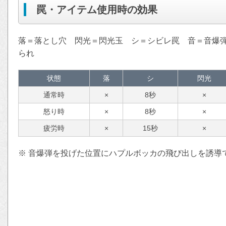
罠・アイテム使用時の効果
落＝落とし穴 閃光＝閃光玉 シ＝シビレ罠 音＝音爆
られ
状態
落
シ
閃光
通常時
×
8秒
×
怒り時
×
8秒
×
疲労時
×
15秒
×
※ 音爆弾を投げた位置にハプルボッカの飛び出しを誘導