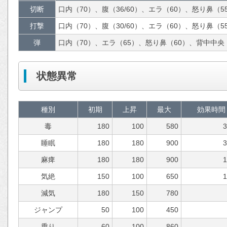
切断
口内（70）、腹（36/60）、エラ（60）、怒り鼻（55
打撃
口内（70）、腹（30/60）、エラ（60）、怒り鼻（55
弾
口内（70）、エラ（65）、怒り鼻（60）、背中中央（4
状態異常
種別
初期
上昇
最大
効果時間
毒
180
100
580
睡眠
180
180
900
麻痺
180
180
900
気絶
150
100
650
減気
180
150
780
ジャンプ
50
100
450
乗り
60
100
860