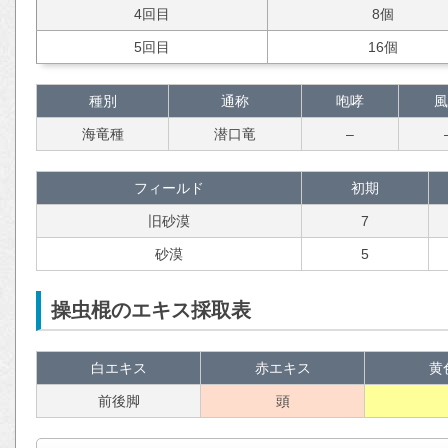
4回目
8個
5回目
16個
種別
通称
咆哮
風
海竜種
潜口竜
–
フィールド
初期
旧砂漠
7
砂漠
5
操虫棍のエキス採取表
白エキス
赤エキス
黄
前後脚
頭