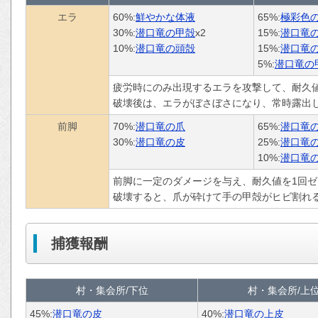
エラ
60%:
鮮やかな体液
65%:
極彩色
30%:
潜口竜の甲殻
x2
15%:
潜口竜
10%:
潜口竜の頭殻
15%:
潜口竜
5%:
潜口竜の
疲労時にのみ出現するエラを攻撃して、耐久
破壊後は、エラがぼさぼさになり、常時露出
前脚
70%:
潜口竜の爪
65%:
潜口竜
30%:
潜口竜の皮
25%:
潜口竜
10%:
潜口竜
前脚に一定のダメージを与え、耐久値を1回
破壊すると、爪が砕けて手の甲殻がヒビ割れ
捕獲報酬
村・集会所/下位
村・集会所/上
45%:
潜口竜の皮
40%:
潜口竜の上皮