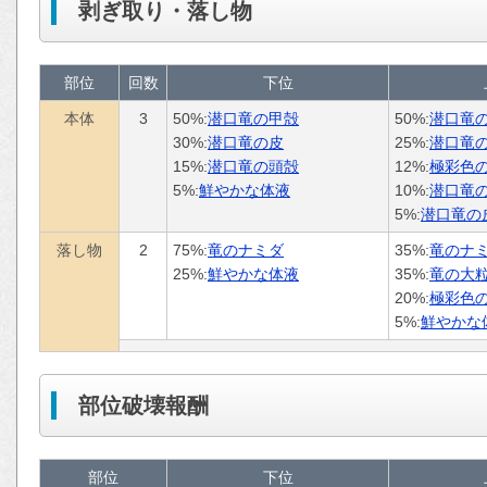
剥ぎ取り・落し物
部位
回数
下位
本体
3
50%:
潜口竜の甲殻
50%:
潜口竜
30%:
潜口竜の皮
25%:
潜口竜
15%:
潜口竜の頭殻
12%:
極彩色
5%:
鮮やかな体液
10%:
潜口竜
5%:
潜口竜の
落し物
2
75%:
竜のナミダ
35%:
竜のナ
25%:
鮮やかな体液
35%:
竜の大
20%:
極彩色
5%:
鮮やかな
部位破壊報酬
部位
下位