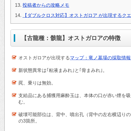
投稿者からの攻略メモ
【ダブルクロス対応】オストガロア が出現するク
【古龍種：骸龍】オストガロアの特徴
オストガロアが出現する
マップ：竜ノ墓場の採取情報
新状態異常は｢粘液まみれ｣と｢骨まみれ｣。
罠、乗りは無効。
支給品にある捕獲用麻酔玉は、本体の口が赤い煙を吸
む。
破壊可能部位は、背中、噴出孔（背中の左右横辺りの
の3箇所。