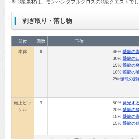
※ G級素材は、モンハンダブルクロスのG級クエストで
剥ぎ取り・落し物
部位
回数
下位
本体
6
45%:
骸龍の
30%:
骸龍の
15%:
骸龍の
10%:
骸龍の
2%:
骸龍の残
頭上ピッ
3
50%:
発光す
ケル
20%:
骸龍の
15%:
骸龍の
15%:
骸龍の