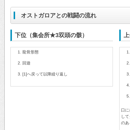
オストガロアとの戦闘の流れ
下位（集会所★3双頭の骸）
上
龍骨形態
回遊
[1]へ戻って以降繰り返し
口に
して
のあ