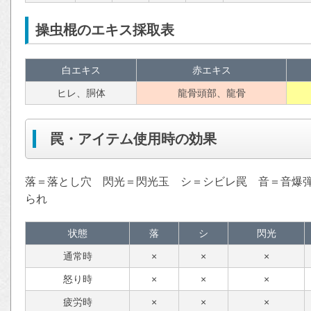
操虫棍のエキス採取表
白エキス
赤エキス
ヒレ、胴体
龍骨頭部、龍骨
罠・アイテム使用時の効果
落＝落とし穴 閃光＝閃光玉 シ＝シビレ罠 音＝音爆
られ
状態
落
シ
閃光
通常時
×
×
×
怒り時
×
×
×
疲労時
×
×
×