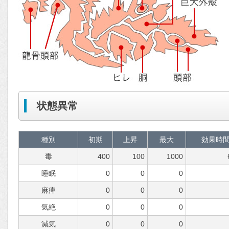
状態異常
種別
初期
上昇
最大
効果時
毒
400
100
1000
睡眠
0
0
0
麻痺
0
0
0
気絶
0
0
0
減気
0
0
0