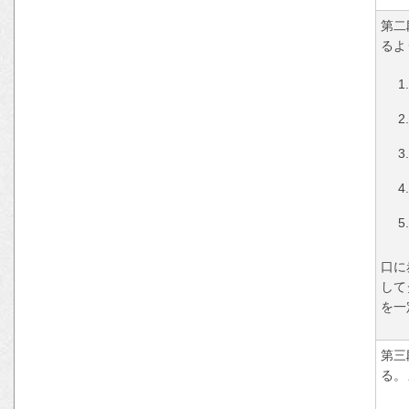
第二
るよ
口に
して
を一
第三
る。