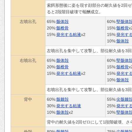
索餌形態後に姿を現す顔部分の耐久値を2回ゼ
ると2段階目破壊で報酬成立。
左噴出孔
65%:
骸体殻
60%:
堅骸体
20%:
骸椎骨
15%:
骸椎骨
x
15%:
発光する粘液
x2
15%:
発光す
10%:
骸体殻
左噴出孔を集中して攻撃し、部位耐久値を3
右噴出孔
65%:
骸体殻
60%:
堅骸体
20%:
骸椎骨
15%:
骸椎骨
x
15%:
発光する粘液
x2
15%:
発光す
10%:
骸体殻
右噴出孔を集中して攻撃し、部位耐久値を3
背中
60%:
骸棘殻
55%:
尖骸棘
30%:
発光する粘液
25%:
発光す
10%:
骸体殻
x2
10%:
堅骸体
背中の耐久値を2回ゼロにして1段階破壊、さ
外殻
80%:
骸棘殻
75%:
尖骸棘