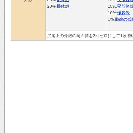
20%:
骸体殻
15%:
堅骸体
10%:
骸棘殻
1%:
骸龍の残
尻尾上の外殻の耐久値を2回ゼロにして1段階