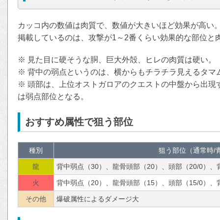
カッコ内の数値は肉質で、数値が大きいほど効果が高い
掲載しているのは、攻撃が1～2番くらい効果的な部位と
※ 見た目に硬そうな胴、巨大外殻、ヒレの肉質は硬い。
※ 背中の弱点というのは、横からもチラチラ見えるタマ
※ 頭部は、上位オストガロアのクエストの中盤から出現
は弱点部位となる。
おすすめ属性で狙う部位
種別
狙う部位（通常時/
龍
背中弱点（30）、龍骨頭部（20）、頭部（20/0）、
火
背中弱点（20）、龍骨頭部（15）、頭部（15/0）、
その他
爆破属性によるダメージ大