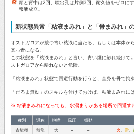
頭と背中は2回、噴出孔は片側3回、耐久値をゼロに
報酬成立。
新状態異常「粘液まみれ」と「骨まみれ」
オストガロアが放つ青い粘液に当たる、もしくは本体か
真っ青になる。
この状態を「粘液まみれ」と言い、青い煙に触れ続けて
ストガロアから離れないと危険。
「粘液まみれ」状態で回避行動を行うと、全身を骨で拘
「だるま無効」のスキルを付けておけば、粘液まみれに
※ 粘液まみれになっても、水溜まりがある場所で回避す
種別
通称
咆哮
風圧
振動
古龍種
骸龍
大
–
–
火
、
雷
、