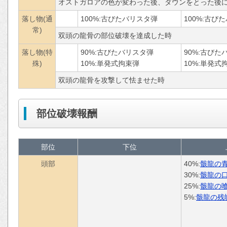
オストガロアの色が変わった後、ダウンをとった後に
落し物(通
100%:
古びたバリスタ弾
100%:
古びた
常)
双頭の龍骨の部位破壊を達成した時
落し物(特
90%:
古びたバリスタ弾
90%:
古びた
殊)
10%:
単発式拘束弾
10%:
単発式
双頭の龍骨を攻撃して怯ませた時
部位破壊報酬
部位
下位
頭部
40%:
骸龍の
30%:
骸龍の
25%:
骸龍の
5%:
骸龍の残