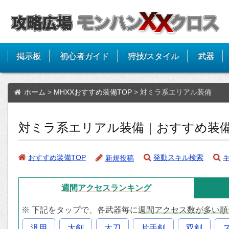
掲示板
初心者ガイド
狩技/スタイル
武器
ホーム
>
MHXXおすすめ装備TOP
>
対ミラ系エリアル装備
対ミラ系エリアル装備｜おすすめ装備
おすすめ装備TOP
発動スキル検索
新規投稿
週間アクセス
ランキング
※ 下記をタップで、各武器毎に
週間アクセス数が多い順
汎用
大剣
太刀
片手剣
双剣