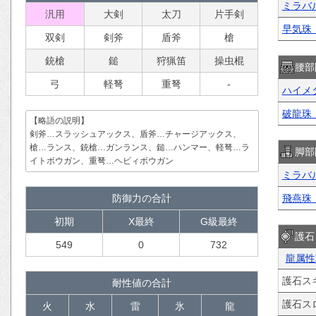
ミラバ
汎用
大剣
太刀
片手剣
早気珠
双剣
剣斧
盾斧
槍
銃槍
鎚
狩猟笛
操虫棍
腰部
弓
軽弩
重弩
-
ハイメ
破龍珠
【略語の説明】
剣斧…スラッシュアックス、盾斧…チャージアックス、
槍…ランス、銃槍…ガンランス、鎚…ハンマー、軽弩…ラ
脚部
イトボウガン、重弩…ヘビィボウガン
ミラバ
防御力の合計
飛燕珠
初期
X最終
G級最終
護石
549
0
732
龍属性
護石ス
耐性値の合計
護石ス
火
水
雷
氷
龍