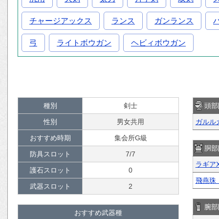
チャージアックス
ランス
ガンランス
弓
ライトボウガン
ヘビィボウガン
種別
剣士
頭部
性別
男女共用
ガルル
おすすめ時期
集会所G級
胴部
防具スロット
7/7
ラギア
護石スロット
0
飛燕珠
武器スロット
2
腕部
おすすめ武器種