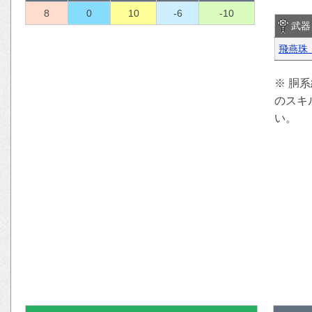
8
0
10
-6
-10
武器
飛燕珠【
※ 胴
のスキ
い。