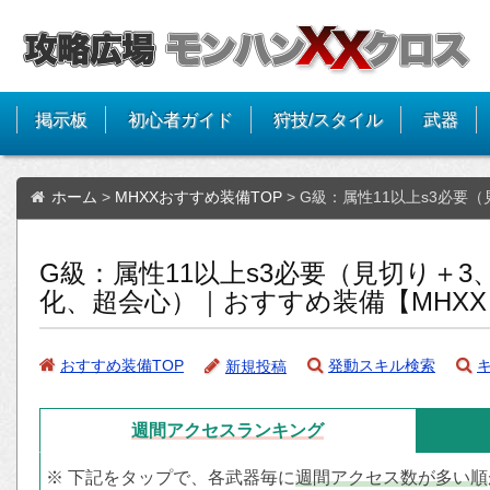
掲示板
初心者ガイド
狩技/スタイル
武器
ホーム
>
MHXXおすすめ装備TOP
>
G級：属性11以上s3必要
G級：属性11以上s3必要（見切り＋
化、超会心）｜おすすめ装備【MHXX
おすすめ装備TOP
発動スキル検索
新規投稿
週間アクセス
ランキング
※ 下記をタップで、各武器毎に
週間アクセス数が多い順