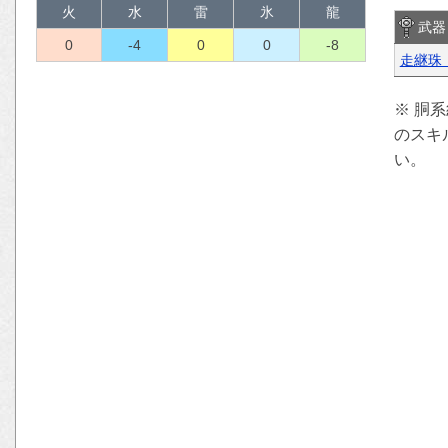
火
水
雷
氷
龍
武器
0
-4
0
0
-8
走継珠
※ 胴
のスキ
い。