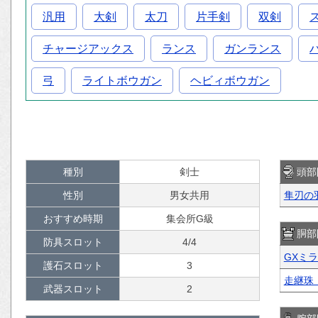
汎用
大剣
太刀
片手剣
双剣
チャージアックス
ランス
ガンランス
弓
ライトボウガン
ヘビィボウガン
種別
剣士
頭部
性別
男女共用
隼刃の
おすすめ時期
集会所G級
胴部
防具スロット
4/4
GXミ
護石スロット
3
走継珠
武器スロット
2