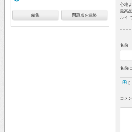
心地
最高品
ルイ ヴィ
名前
名前
【
コメン