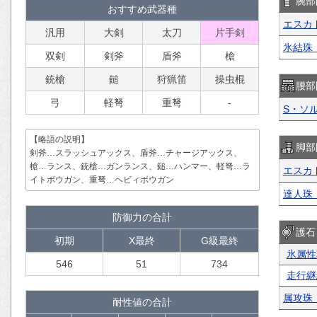
腕部
おすすめ武器種
エスカ
汎用
大剣
太刀
片手剣
氷結珠
双剣
剣斧
盾斧
槍
銃槍
鎚
狩猟笛
操虫棍
腰部
弓
軽弩
重弩
-
S・ソ
【略語の説明】
脚部
剣斧…スラッシュアックス、盾斧…チャージアックス、
槍…ランス、銃槍…ガンランス、鎚…ハンマー、軽弩…ラ
エスカ
イトボウガン、重弩…ヘビィボウガン
達人珠
防御力の合計
護石
初期
X最終
G級最終
氷属性
546
51
734
走行継
属攻珠
耐性値の合計