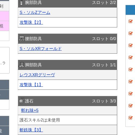
腕部防具
スロット 2/2
剣
S・ソルZアーム
攻撃珠【2】
棍
腰部防具
スロット 0/0
S・ソルXRフォールド
、
…ラ
脚部防具
スロット 1/1
レウスXRグリーヴ
攻撃珠【1】
終
護石
スロット 3/3
斬れ味+5
護石スキル2は未使用
斬鉄珠【3】
龍