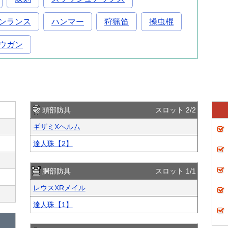
ンランス
ハンマー
狩猟笛
操虫棍
ウガン
頭部防具
スロット 2/2
ギザミXヘルム
達人珠【2】
胴部防具
スロット 1/1
レウスXRメイル
達人珠【1】