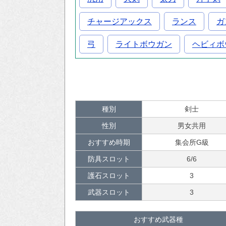
チャージアックス
ランス
ガ
弓
ライトボウガン
ヘビィボ
種別
剣士
性別
男女共用
おすすめ時期
集会所G級
防具スロット
6/6
護石スロット
3
武器スロット
3
おすすめ武器種