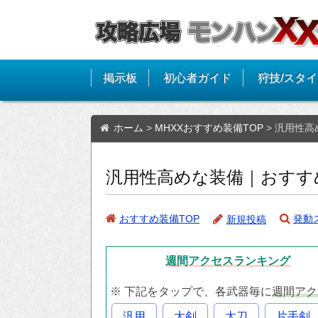
掲示板
初心者ガイド
狩技/スタ
ホーム
>
MHXXおすすめ装備TOP
>
汎用性高
汎用性高めな装備｜おすすめ
おすすめ装備TOP
発動
新規投稿
週間アクセス
ランキング
※ 下記をタップで、各武器毎に
週間アク
汎用
大剣
太刀
片手剣