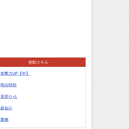
発動スキル
攻撃力UP【中】
弱点特効
見切り+1
超会心
業物