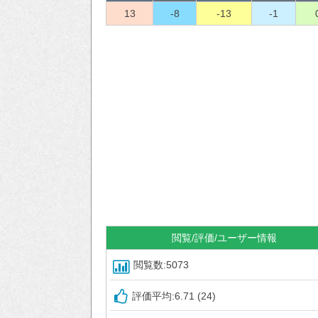
13
-8
-13
-1
閲覧/評価/ユーザー情報
閲覧数:5073
評価平均:6.71 (24)