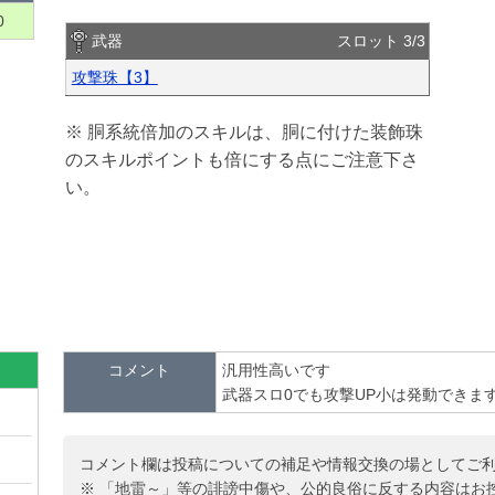
0
武器
スロット 3/3
攻撃珠【3】
※ 胴系統倍加のスキルは、胴に付けた装飾珠
のスキルポイントも倍にする点にご注意下さ
い。
コメント
汎用性高いです
武器スロ0でも攻撃UP小は発動できま
コメント欄は投稿についての補足や情報交換の場としてご
※ 「地雷～」等の誹謗中傷や、公的良俗に反する内容はお