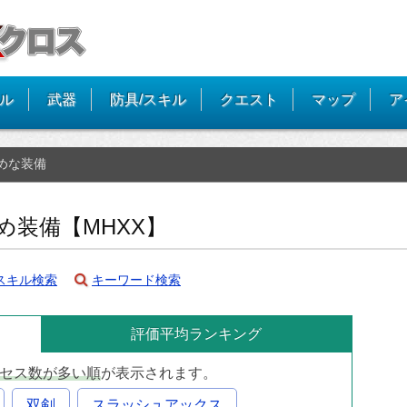
イル
武器
防具/スキル
クエスト
マップ
ア
めな装備
装備【MHXX】
スキル検索
キーワード検索
評価平均
ランキング
セス数が多い順
が表示されます。
双剣
スラッシュアックス