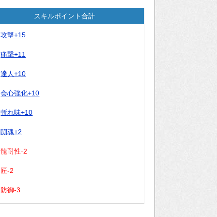
スキルポイント合計
攻撃+15
痛撃+11
達人+10
会心強化+10
斬れ味+10
闘魂+2
龍耐性-2
匠-2
防御-3