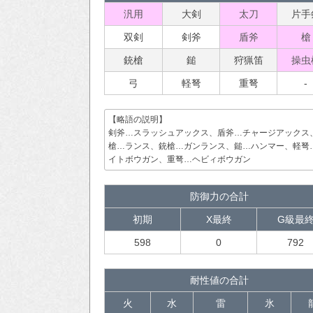
汎用
大剣
太刀
片手
双剣
剣斧
盾斧
槍
銃槍
鎚
狩猟笛
操虫
弓
軽弩
重弩
-
【略語の説明】
剣斧…スラッシュアックス、盾斧…チャージアックス
槍…ランス、銃槍…ガンランス、鎚…ハンマー、軽弩
イトボウガン、重弩…ヘビィボウガン
防御力の合計
初期
X最終
G級最
598
0
792
耐性値の合計
火
水
雷
氷