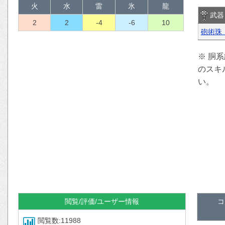
火
水
雷
氷
龍
武器
2
2
-4
-6
10
砲術珠
※ 胴
のスキ
い。
閲覧/評価/ユーザー情報
コ
閲覧数:11988