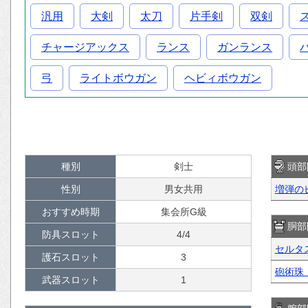
汎用
大剣
太刀
片手剣
双剣
チャージアックス
ランス
ガンランス
弓
ライトボウガン
ヘビィボウガン
種別
剣士
頭部
性別
男女共用
増弾の
おすすめ時期
集会所G級
胴部
防具スロット
4/4
セルタ
護石スロット
3
砲術珠
武器スロット
1