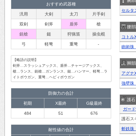
腕部
おすすめ武器種
セルタ
汎用
大剣
太刀
片手剣
双剣
剣斧
盾斧
槍
腰部
銃槍
鎚
狩猟笛
操虫棍
コトル
弓
軽弩
重弩
-
砲術珠【
【略語の説明】
脚部
剣斧…スラッシュアックス、盾斧…チャージアックス、
槍…ランス、銃槍…ガンランス、鎚…ハンマー、軽弩…ラ
アグナ
イトボウガン、重弩…ヘビィボウガン
強壁珠
防御力の合計
護石
初期
X最終
G級最終
ガード
484
51
676
護石ス
斬鉄珠
耐性値の合計