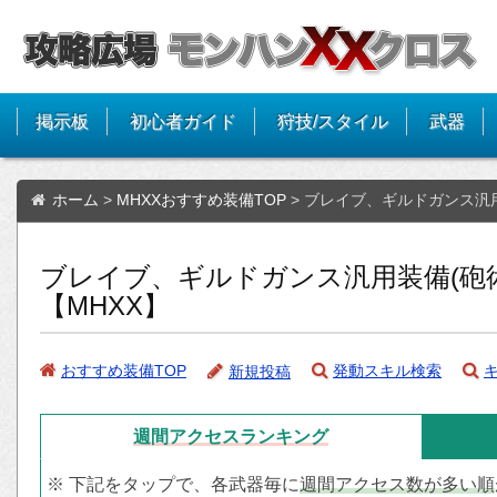
掲示板
初心者ガイド
狩技/スタイル
武器
ホーム
>
MHXXおすすめ装備TOP
>
ブレイブ、ギルドガンス汎用
ブレイブ、ギルドガンス汎用装備(砲術
【MHXX】
おすすめ装備TOP
発動スキル検索
新規投稿
週間アクセス
ランキング
※ 下記をタップで、各武器毎に
週間アクセス数が多い順